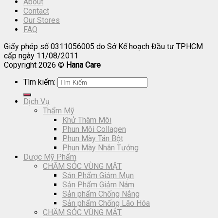
About
Contact
Our Stores
FAQ
Giấy phép số 0311056005 do Sở Kế hoạch Đầu tư TPHCM
cấp ngày 11/08/2011
Copyright 2026 ©
Hana Care
Tìm kiếm:
Dịch Vụ
Thẩm Mỹ
Khử Thâm Môi
Phun Môi Collagen
Phun Mày Tán Bột
Phun Mày Nhân Tướng
Dược Mỹ Phẩm
CHĂM SÓC VÙNG MẶT
Sản Phẩm Giảm Mụn
Sản Phẩm Giảm Nám
Sản phẩm Chống Nắng
Sản phẩm Chống Lão Hóa
CHĂM SÓC VÙNG MẮT