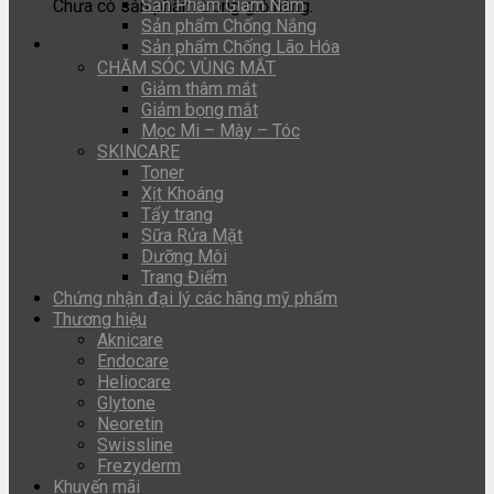
Sản Phẩm Giảm Nám
Chưa có sản phẩm trong giỏ hàng.
Sản phẩm Chống Nắng
Sản phẩm Chống Lão Hóa
CHĂM SÓC VÙNG MẮT
Giảm thâm mắt
Giảm bọng mắt
Mọc Mi – Mày – Tóc
SKINCARE
Toner
Xịt Khoáng
Tẩy trang
Sữa Rửa Mặt
Dưỡng Môi
Trang Điểm
Chứng nhận đại lý các hãng mỹ phẩm
Thương hiệu
Aknicare
Endocare
Heliocare
Glytone
Neoretin
Swissline
Frezyderm
Khuyến mãi