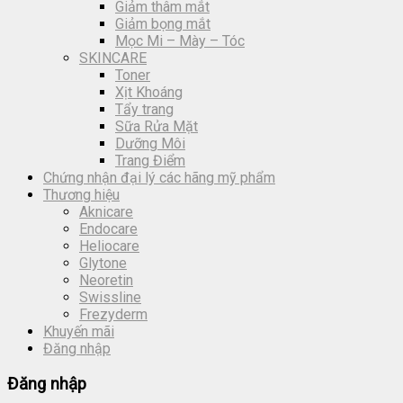
Giảm thâm mắt
Giảm bọng mắt
Mọc Mi – Mày – Tóc
SKINCARE
Toner
Xịt Khoáng
Tẩy trang
Sữa Rửa Mặt
Dưỡng Môi
Trang Điểm
Chứng nhận đại lý các hãng mỹ phẩm
Thương hiệu
Aknicare
Endocare
Heliocare
Glytone
Neoretin
Swissline
Frezyderm
Khuyến mãi
Đăng nhập
Đăng nhập