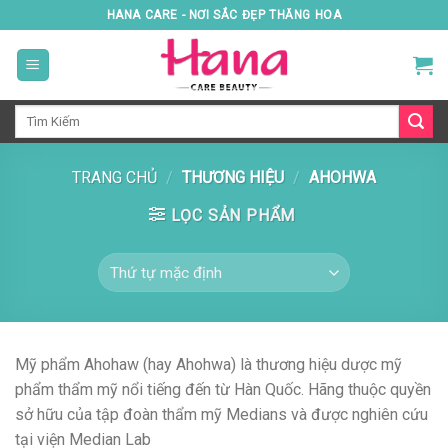
Skip
HANA CARE - NƠI SẮC ĐẸP THĂNG HOA
to
content
Tìm
kiếm:
TRANG CHỦ
/
THƯƠNG HIỆU
/
AHOHWA
LỌC SẢN PHẨM
Mỹ phẩm Ahohaw (hay Ahohwa) là thương hiệu dược mỹ
phẩm thẩm mỹ nổi tiếng đến từ
Hàn Quốc
. Hãng thuộc quyền
sở hữu của tập đoàn thẩm mỹ Medians và được nghiên cứu
tại viện Median Lab