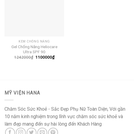
KEM CHỐNG NẮNG
Gel Chống Nắng Heliocare
Ultra SPF 90
Giá
Giá
1242000
₫
1100000
₫
gốc
hiện
là:
tại
1242000₫.
là:
1100000₫.
MỸ VIỆN HANA
Chăm Sóc Sức Khoẻ - Sắc Đẹp Phụ Nữ Toàn Diện, Với gần
10 năm kinh nghiệm trong lĩnh vực chăm sóc sức khoẻ và
làm đẹp mang đến sự hài lòng đến Khách Hàng