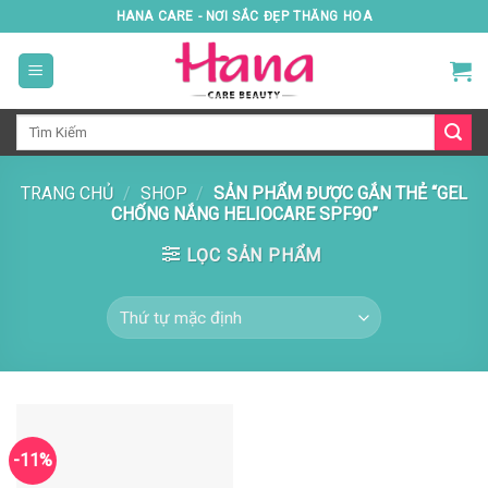
Skip
HANA CARE - NƠI SẮC ĐẸP THĂNG HOA
to
content
Tìm
kiếm:
TRANG CHỦ
/
SHOP
/
SẢN PHẨM ĐƯỢC GẮN THẺ “GEL
CHỐNG NẮNG HELIOCARE SPF90”
LỌC SẢN PHẨM
-11%