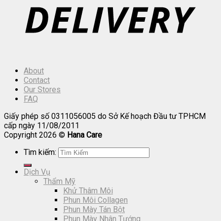
About
Contact
Our Stores
FAQ
Giấy phép số 0311056005 do Sở Kế hoạch Đầu tư TPHCM
cấp ngày 11/08/2011
Copyright 2026 ©
Hana Care
Tìm kiếm:
Dịch Vụ
Thẩm Mỹ
Khử Thâm Môi
Phun Môi Collagen
Phun Mày Tán Bột
Phun Mày Nhân Tướng