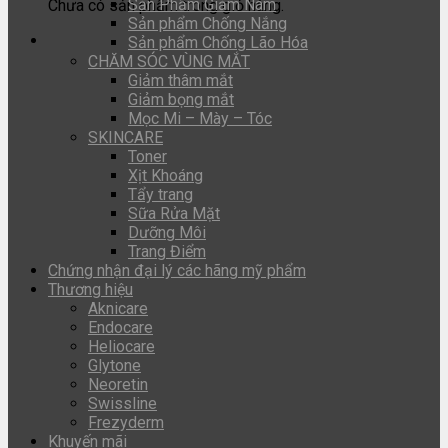
Sản Phẩm Giảm Nám
Chưa có sản phẩm trong giỏ hàng.
Sản phẩm Chống Nắng
Sản phẩm Chống Lão Hóa
CHĂM SÓC VÙNG MẮT
Giảm thâm mắt
Giảm bọng mắt
Mọc Mi – Mày – Tóc
SKINCARE
Toner
Xịt Khoáng
Tẩy trang
Sữa Rửa Mặt
Dưỡng Môi
Trang Điểm
Chứng nhận đại lý các hãng mỹ phẩm
Thương hiệu
Aknicare
Endocare
Heliocare
Glytone
Neoretin
Swissline
Frezyderm
Khuyến mãi