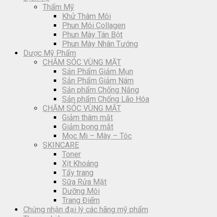
Thẩm Mỹ
Khử Thâm Môi
Phun Môi Collagen
Phun Mày Tán Bột
Phun Mày Nhân Tướng
Dược Mỹ Phẩm
CHĂM SÓC VÙNG MẶT
Sản Phẩm Giảm Mụn
Sản Phẩm Giảm Nám
Sản phẩm Chống Nắng
Sản phẩm Chống Lão Hóa
CHĂM SÓC VÙNG MẮT
Giảm thâm mắt
Giảm bọng mắt
Mọc Mi – Mày – Tóc
SKINCARE
Toner
Xịt Khoáng
Tẩy trang
Sữa Rửa Mặt
Dưỡng Môi
Trang Điểm
Chứng nhận đại lý các hãng mỹ phẩm