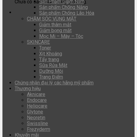
Sản Phẩm Giảm Nám
Chưa có sản phẩm trong giỏ hàng.
Sản phẩm Chống Nắng
Sản phẩm Chống Lão Hóa
CHĂM SÓC VÙNG MẮT
Giảm thâm mắt
Giảm bọng mắt
Mọc Mi – Mày – Tóc
SKINCARE
Toner
Xịt Khoáng
Tẩy trang
Sữa Rửa Mặt
Dưỡng Môi
Trang Điểm
Chứng nhận đại lý các hãng mỹ phẩm
Thương hiệu
Aknicare
Endocare
Heliocare
Glytone
Neoretin
Swissline
Frezyderm
Khuyến mãi