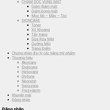
CHĂM SÓC VÙNG MẮT
Giảm thâm mắt
Giảm bọng mắt
Mọc Mi – Mày – Tóc
SKINCARE
Toner
Xịt Khoáng
Tẩy trang
Sữa Rửa Mặt
Dưỡng Môi
Trang Điểm
Chứng nhận đại lý các hãng mỹ phẩm
Thương hiệu
Aknicare
Endocare
Heliocare
Glytone
Neoretin
Swissline
Frezyderm
Khuyến mãi
Đăng nhập
Đăng nhập