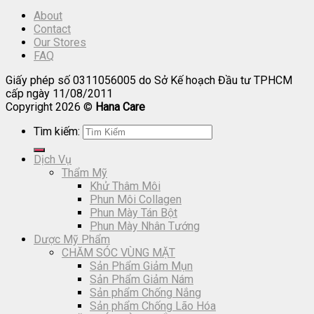
About
Contact
Our Stores
FAQ
Giấy phép số 0311056005 do Sở Kế hoạch Đầu tư TPHCM
cấp ngày 11/08/2011
Copyright 2026 ©
Hana Care
Tìm kiếm:
Dịch Vụ
Thẩm Mỹ
Khử Thâm Môi
Phun Môi Collagen
Phun Mày Tán Bột
Phun Mày Nhân Tướng
Dược Mỹ Phẩm
CHĂM SÓC VÙNG MẶT
Sản Phẩm Giảm Mụn
Sản Phẩm Giảm Nám
Sản phẩm Chống Nắng
Sản phẩm Chống Lão Hóa