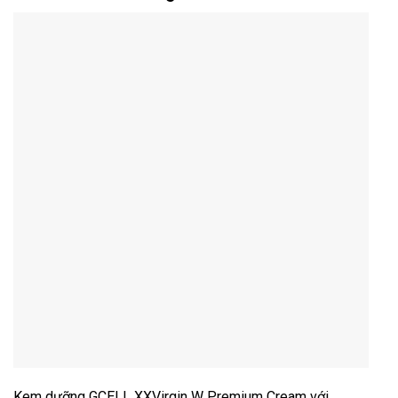
Kem dưỡng GCELL XXVirgin W Premium Cream với