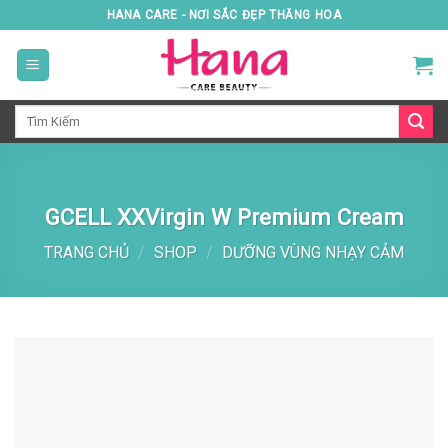
Skip
HANA CARE - NƠI SẮC ĐẸP THĂNG HOA
to
content
Tìm
kiếm:
GCELL XXVirgin W Premium Cream
TRANG CHỦ
/
SHOP
/
DƯỠNG VÙNG NHẠY CẢM