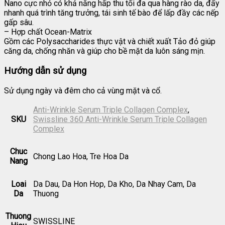
Nano cực nhỏ có khả năng hấp thu tối đa qua hàng rào da, đẩy
nhanh quá trình tăng trưởng, tái sinh tế bào để lấp đầy các nếp
gấp sâu.
– Hợp chất Ocean-Matrix
Gồm các Polysaccharides thực vật và chiết xuất Tảo đỏ giúp
căng da, chống nhăn và giúp cho bề mặt da luôn sáng mịn.
Hướng dẫn sử dụng
Sử dụng ngày và đêm cho cả vùng mặt và cổ.
Anti-Wrinkle Serum Triple Collagen Complex
,
SKU
Swissline 360 Anti-Wrinkle Serum Triple Collagen
Complex
Chuc
Chong Lao Hoa, Tre Hoa Da
Nang
Loai
Da Dau, Da Hon Hop, Da Kho, Da Nhay Cam, Da
Da
Thuong
Thuong
SWISSLINE