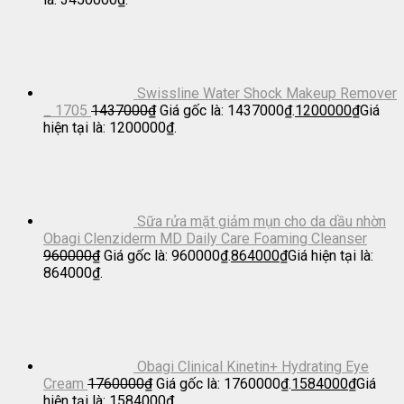
Swissline Water Shock Makeup Remover
_ 1705
1437000
₫
Giá gốc là: 1437000₫.
1200000
₫
Giá
hiện tại là: 1200000₫.
Sữa rửa mặt giảm mụn cho da dầu nhờn
Obagi Clenziderm MD Daily Care Foaming Cleanser
960000
₫
Giá gốc là: 960000₫.
864000
₫
Giá hiện tại là:
864000₫.
Obagi Clinical Kinetin+ Hydrating Eye
Cream
1760000
₫
Giá gốc là: 1760000₫.
1584000
₫
Giá
hiện tại là: 1584000₫.