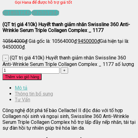
Gọi Hana để được hỗ trợ giá tốt
0918551247
0975357347
(QT trị giá 410k) Huyết thanh giảm nhăn Swissline 360 Anti-
Wrinkle Serum Triple Collagen Complex _ 1177
10564000
₫
Giá gốc là: 10564000₫.
9450000
₫
Giá hiện tại là:
9450000₫.
(QT trị giá 410k) Huyết thanh giảm nhăn Swissline 360
Anti-Wrinkle Serum Triple Collagen Complex _ 1177 số lượng
Thêm vào giỏ hàng
Mô tả
Thông tin bổ sung
Tư Vấn
Công nghệ đột phá tế bào Cellactel II độc đáo với tổ hợp
Collagen nội sinh và ngoại sinh, Swissline 360 Anti-Wrinkle
Serum Triple Collagen Complex hỗ trợ lấp đầy nếp nhăn, tái tại
sự đàn hồi tự nhiên giúp trẻ hóa làn da.