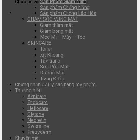
Sản Phẩm Giảm Nám
Chưa có sản phẩm trong giỏ hàng.
Sản phẩm Chống Nắng
Sản phẩm Chống Lão Hóa
CHĂM SÓC VÙNG MẮT
Giảm thâm mắt
Giảm bọng mắt
Mọc Mi – Mày – Tóc
SKINCARE
Toner
Xịt Khoáng
Tẩy trang
Sữa Rửa Mặt
Dưỡng Môi
Trang Điểm
Chứng nhận đại lý các hãng mỹ phẩm
Thương hiệu
Aknicare
Endocare
Heliocare
Glytone
Neoretin
Swissline
Frezyderm
Khuyến mãi