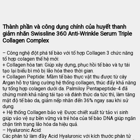
Thành phần và công dụng chính của huyết thanh
giảm nhăn Swissline 360 Anti-Wrinkle Serum Triple
Collagen Complex
– Công nghệ đột phá tế bào với tổ hợp Collagen 3 chức năng
tổ hợp colagen thế hệ mới:
+ Collagen hòa tan: Giúp xây dựng, phục hồi tế bào và tự tái
tạo lại biểu bì mô bị lão hóa theo thời gian.
+ Collagen Peptide: Mầm tế bào thực vật thu được từ cây
Argan hỗ trợ tăng cường hệ thống collagen, thúc đẩy khả năng
tự tổng hợp colagen dưới da. Palmiloy Pentapeptide-4 đã
chứng minh khả năng tái tạo và đánh thức da tức thì, làm tăng
mật độ tế bào da, giảm nếp nhăn đến 36% ngay sau khi sử
dụng.
+ Hệ thống Collagen bảo vệ: Được chiết xuất từ tảo vi sinh
giúp vảo vệ sự bền vững và trẻ hóa của tế bào DNA giúp ngăn
chặn tình trạng lão hóa da hiệu quả.
– Hyaluronic Acid:
Các phân tử làm đầy Acid Hyaluronic với kích thước phân tử