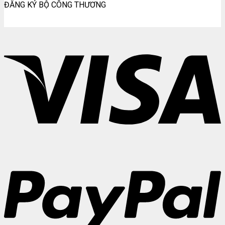
ĐĂNG KÝ BỘ CÔNG THƯƠNG