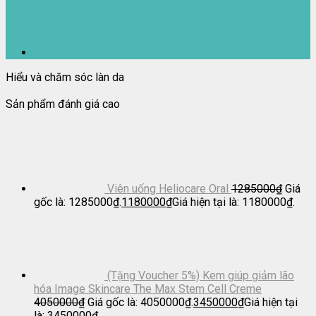
Hiểu và chăm sóc làn da
Sản phẩm đánh giá cao
Viên uống Heliocare Oral
1285000
₫
Giá
gốc là: 1285000₫.
1180000
₫
Giá hiện tại là: 1180000₫.
(Tặng Voucher 5%) Kem giúp giảm lão
hóa Image Skincare The Max Stem Cell Creme
4050000
₫
Giá gốc là: 4050000₫.
3450000
₫
Giá hiện tại
là: 3450000₫.