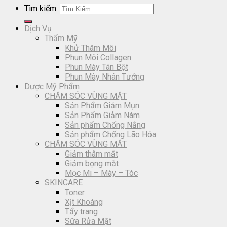
Tìm kiếm:
Dịch Vụ
Thẩm Mỹ
Khử Thâm Môi
Phun Môi Collagen
Phun Mày Tán Bột
Phun Mày Nhân Tướng
Dược Mỹ Phẩm
CHĂM SÓC VÙNG MẶT
Sản Phẩm Giảm Mụn
Sản Phẩm Giảm Nám
Sản phẩm Chống Nắng
Sản phẩm Chống Lão Hóa
CHĂM SÓC VÙNG MẮT
Giảm thâm mắt
Giảm bọng mắt
Mọc Mi – Mày – Tóc
SKINCARE
Toner
Xịt Khoáng
Tẩy trang
Sữa Rửa Mặt