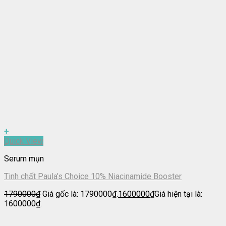
+
Quick View
Serum mụn
Tinh chất Paula’s Choice 10% Niacinamide Booster
1790000
₫
Giá gốc là: 1790000₫.
1600000
₫
Giá hiện tại là:
1600000₫.