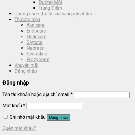
Dưỡng Môi
Trang Điểm
Chứng nhận đại lý các hãng mỹ phẩm
Thương hiệu
Aknicare
Endocare
Heliocare
Glytone
Neoretin
Swissline
Frezyderm
Khuyến mãi
Đăng nhập
Đăng nhập
Tên tài khoản hoặc địa chỉ email
*
Mật khẩu
*
Ghi nhớ mật khẩu
Đăng nhập
Quên mật khẩu?