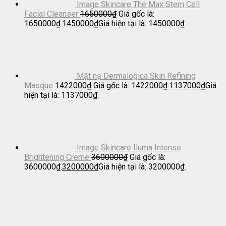
Image Skincare The Max Stem Cell
Facial Cleanser
1650000
₫
Giá gốc là:
1650000₫.
1450000
₫
Giá hiện tại là: 1450000₫.
Mặt nạ Dermalogica Skin Refining
Masque
1422000
₫
Giá gốc là: 1422000₫.
1137000
₫
Giá
hiện tại là: 1137000₫.
Image Skincare Iluma Intense
Brightening Creme
3600000
₫
Giá gốc là:
3600000₫.
3200000
₫
Giá hiện tại là: 3200000₫.