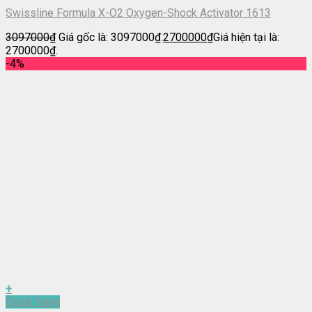
Swissline Formula X-O2 Oxygen-Shock Activator 1613
3097000
₫
Giá gốc là: 3097000₫.
2700000
₫
Giá hiện tại là:
2700000₫.
-4%
+
Quick View