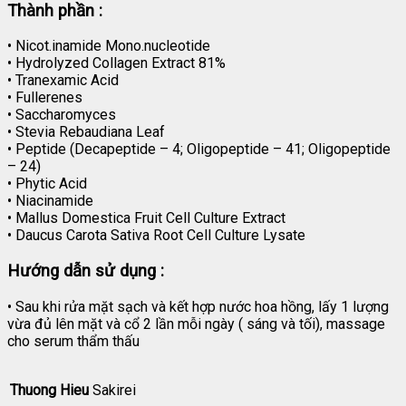
Thành phần :
• Nicot.inamide Mono.nucleotide
• Hydrolyzed Collagen Extract 81%
• Tranexamic Acid
• Fullerenes
• Saccharomyces
• Stevia Rebaudiana Leaf
• Peptide (Decapeptide – 4; Oligopeptide – 41; Oligopeptide
– 24)
• Phytic Acid
• Niacinamide
• Mallus Domestica Fruit Cell Culture Extract
• Daucus Carota Sativa Root Cell Culture Lysate
Hướng dẫn sử dụng :
• Sau khi rửa mặt sạch và kết hợp nước hoa hồng, lấy 1 lượng
vừa đủ lên mặt và cổ 2 lần mỗi ngày ( sáng và tối), massage
cho serum thẩm thấu
Thuong Hieu
Sakirei