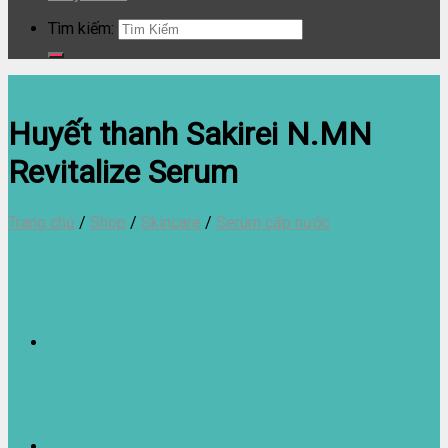
Tìm kiếm:
Huyết thanh Sakirei N.MN
Revitalize Serum
Trang chủ
/
Shop
/
Skincare
/
Serum cấp nước