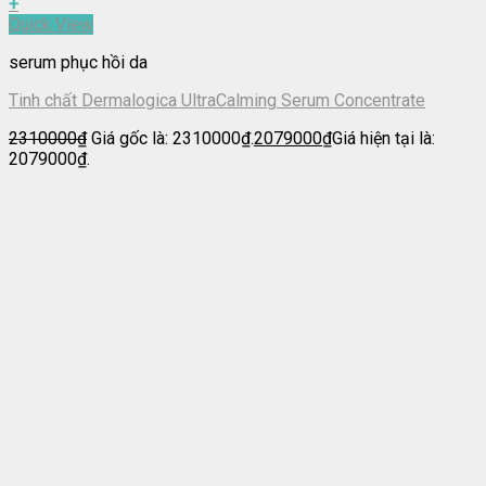
+
Quick View
serum phục hồi da
Tinh chất Dermalogica UltraCalming Serum Concentrate
2310000
₫
Giá gốc là: 2310000₫.
2079000
₫
Giá hiện tại là:
2079000₫.