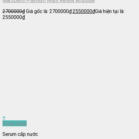
MartiDerm Platinum Night Renew Ampoule
2700000
₫
Giá gốc là: 2700000₫.
2550000
₫
Giá hiện tại là:
2550000₫.
+
Quick View
Serum cấp nước