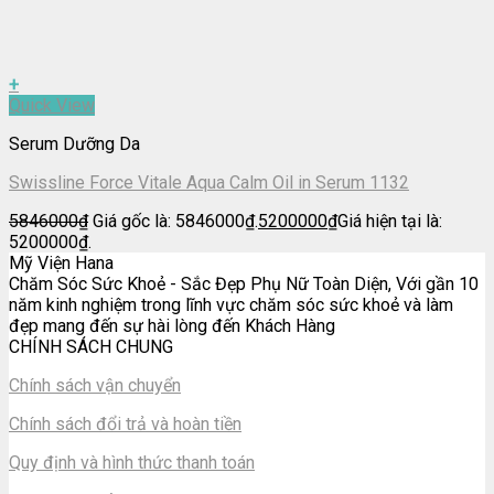
+
Quick View
Serum Dưỡng Da
Swissline Force Vitale Aqua Calm Oil in Serum 1132
5846000
₫
Giá gốc là: 5846000₫.
5200000
₫
Giá hiện tại là:
5200000₫.
Mỹ Viện Hana
Chăm Sóc Sức Khoẻ - Sắc Đẹp Phụ Nữ Toàn Diện, Với gần 10
năm kinh nghiệm trong lĩnh vực chăm sóc sức khoẻ và làm
đẹp mang đến sự hài lòng đến Khách Hàng
CHÍNH SÁCH CHUNG
Chính sách vận chuyển
Chính sách đổi trả và hoàn tiền
Quy định và hình thức thanh toán