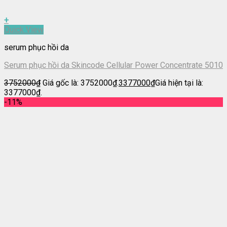
+
Quick View
serum phục hồi da
Serum phục hồi da Skincode Cellular Power Concentrate 5010
3752000
₫
Giá gốc là: 3752000₫.
3377000
₫
Giá hiện tại là:
3377000₫.
-11%