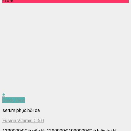
-16%
+
Quick View
serum phục hồi da
Fusion Vitamin C 5.0
1290000
₫
Giá gốc là: 1290000₫.
1090000
₫
Giá hiện tại là: