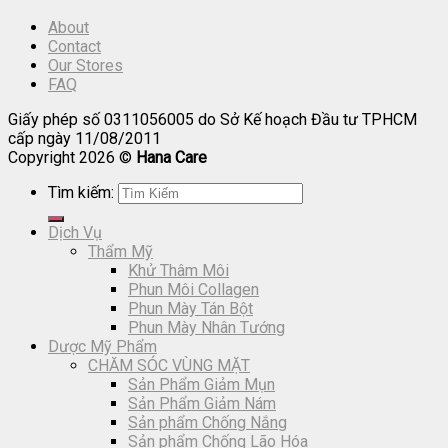
About
Contact
Our Stores
FAQ
Giấy phép số 0311056005 do Sở Kế hoạch Đầu tư TPHCM
cấp ngày 11/08/2011
Copyright 2026 ©
Hana Care
Tìm kiếm:
Dịch Vụ
Thẩm Mỹ
Khử Thâm Môi
Phun Môi Collagen
Phun Mày Tán Bột
Phun Mày Nhân Tướng
Dược Mỹ Phẩm
CHĂM SÓC VÙNG MẶT
Sản Phẩm Giảm Mụn
Sản Phẩm Giảm Nám
Sản phẩm Chống Nắng
Sản phẩm Chống Lão Hóa