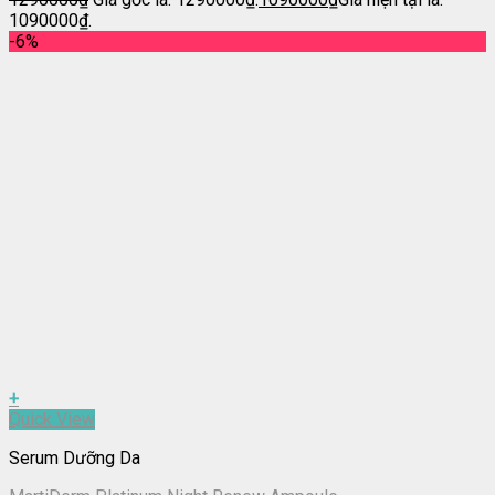
1090000₫.
-6%
+
Quick View
Serum Dưỡng Da