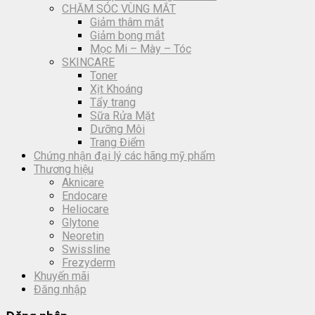
CHĂM SÓC VÙNG MẮT
Giảm thâm mắt
Giảm bọng mắt
Mọc Mi – Mày – Tóc
SKINCARE
Toner
Xịt Khoáng
Tẩy trang
Sữa Rửa Mặt
Dưỡng Môi
Trang Điểm
Chứng nhận đại lý các hãng mỹ phẩm
Thương hiệu
Aknicare
Endocare
Heliocare
Glytone
Neoretin
Swissline
Frezyderm
Khuyến mãi
Đăng nhập