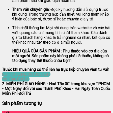
sản phẩm sau khi giao dịch hoàn tất.
Tham vấn chuyên gia:
Đọc kỹ hướng dẫn sử dụng trước
khi dùng. Trong trường hợp cần thiết, vui lòng tham khảo
ý kiến của bác sĩ, dược sĩ hoặc chuyên gia y tế.
Tính chất thông tin:
Mọi nội dung trên website và các bài
viết quảng cáo chỉ mang tính chất tham khảo. Các đánh
giá từ khách hàng khác là trải nghiệm cá nhân, kết quả có
thể khác nhau tùy theo cơ địa mỗi người.
HIỆU QUẢ CỦA SẢN PHẨM : Phụ thuộc vào cơ địa của
mỗi người. Sản phẩm này không phải là thuốc, không có
tác dụng thay thế thuốc chữa bệnh
Trước khi mua hàng có thể liên hệ trực tiếp chuyên viên tư vấn
GỌI HOTLINE: 0918551247
Yêu Cầu Gọi Lại
2. MIỄN PHÍ GIAO HÀNG
- Hoả Tốc 30' trong khu vực TP.HCM
- Một Ngày đối với các Thành Phố Khác - Hai Ngày Toàn Quốc.
Miễn Phí Đổi Trả
Sản phẩm tương tự