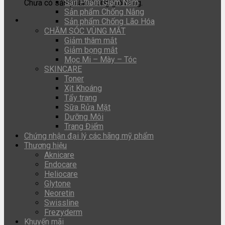
Sản Phẩm Giảm Nám
Chưa có sản phẩm trong giỏ hàng.
Sản phẩm Chống Nắng
Sản phẩm Chống Lão Hóa
CHĂM SÓC VÙNG MẮT
Giảm thâm mắt
Giảm bọng mắt
Mọc Mi – Mày – Tóc
SKINCARE
Toner
Xịt Khoáng
Tẩy trang
Sữa Rửa Mặt
Dưỡng Môi
Trang Điểm
Chứng nhận đại lý các hãng mỹ phẩm
Thương hiệu
Aknicare
Endocare
Heliocare
Glytone
Neoretin
Swissline
Frezyderm
Khuyến mãi