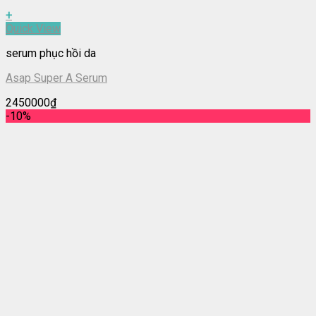
+
Quick View
serum phục hồi da
Asap Super A Serum
2450000
₫
-10%