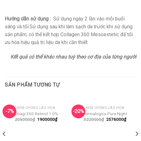
Hướng dẫn sử dụng :
Sử dụng ngày 2 lần vào mỗi buổi
sáng và tối.Sử dụng sau khi làm sạch da trước khi sử dụng
sản phẩm, có thể kết hợp Collagen 360 Mesoestetic để tối
ưu hóa hiệu quả trị liệu da khi cần thiết.
Kết quả có thể khác nhau tuỳ theo cơ địa của từng người
SẢN PHẨM TƯƠNG TỰ
KEM CHỐNG LÃO HÓA
KEM CHỐNG LÃO HÓA
-7%
-20%
Obagi 360 Retinol 1.0%
Dermalogica Pure Night
Giá
Giá
Giá
Giá
2050000
₫
1900000
₫
3220000
₫
2576000
₫
gốc
hiện
gốc
hiện
là:
tại
là:
tại
2050000₫.
là:
3220000₫.
là:
1900000₫.
257600