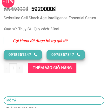
-11%
Giá
Giá
6645000
₫
5920000
₫
gốc
hiện
Swissline Cell Shock Age Intelligence Essential Serum
là:
tại
6645000₫.
là:
Xuất xứ: Thụy Sĩ Quy cách: 30ml
5920000₫.
Gọi Hana để được hỗ trợ giá tốt
0918551247
0975357347
Swissline Cell Shock Age Intelligence Essential Serum _ 1204 số l
THÊM VÀO GIỎ HÀNG
MÔ TẢ