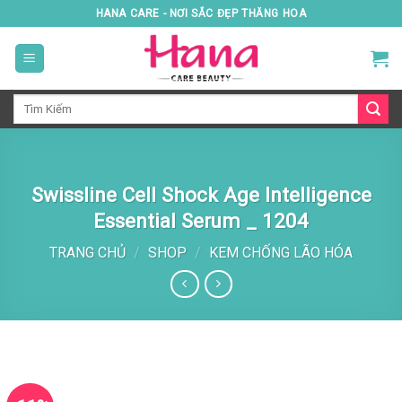
Skip
HANA CARE - NƠI SẮC ĐẸP THĂNG HOA
to
content
Tìm
kiếm:
Swissline Cell Shock Age Intelligence
Essential Serum _ 1204
TRANG CHỦ
/
SHOP
/
KEM CHỐNG LÃO HÓA