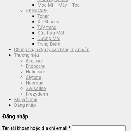
Mọc Mi – Mày – Tóc
SKINCARE
Toner
Xịt Khoáng
Tẩy trang
Sữa Rửa Mặt
Dưỡng Môi
Trang Điểm
Chứng nhận đại lý các hãng mỹ phẩm
Thương hiệu
Aknicare
Endocare
Heliocare
Glytone
Neoretin
Swissline
Frezyderm
Khuyến mãi
Đăng nhập
Đăng nhập
Tên tài khoản hoặc địa chỉ email
*