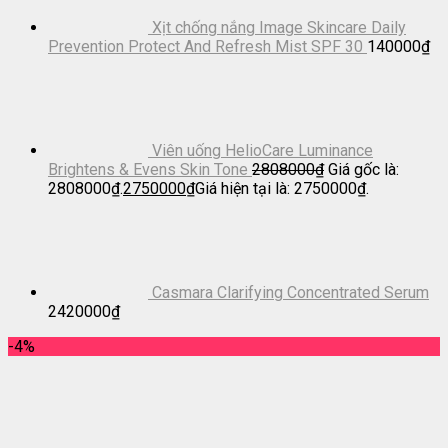
Xịt chống nắng Image Skincare Daily
Prevention Protect And Refresh Mist SPF 30
140000
₫
Viên uống HelioCare Luminance
Brightens & Evens Skin Tone
2808000
₫
Giá gốc là:
2808000₫.
2750000
₫
Giá hiện tại là: 2750000₫.
Casmara Clarifying Concentrated Serum
2420000
₫
-4%