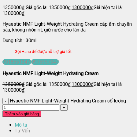
1350000
₫
Giá gốc là: 1350000₫.
1300000
₫
Giá hiện tại là:
1300000₫.
Hyaestic NMF Light-Weight Hydrating Cream cấp ẩm chuyên
sâu, không nhờn rít, giữ nước cho làn da
Dung tích : 30ml
Gọi Hana để được hỗ trợ giá tốt
0918551247
0975357347
Hyaestic NMF Light-Weight Hydrating Cream
1350000
₫
Giá gốc là: 1350000₫.
1300000
₫
Giá hiện tại là:
1300000₫.
Hyaestic NMF Light-Weight Hydrating Cream số lượng
Thêm vào giỏ hàng
Mô tả
Tư Vấn