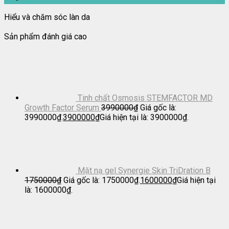
Hiểu và chăm sóc làn da
Sản phẩm đánh giá cao
Tinh chất Osmosis STEMFACTOR MD
Growth Factor Serum
3990000
₫
Giá gốc là:
3990000₫.
3900000
₫
Giá hiện tại là: 3900000₫.
Mặt nạ gel Synergie Skin TriDration B
1750000
₫
Giá gốc là: 1750000₫.
1600000
₫
Giá hiện tại
là: 1600000₫.