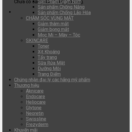
Sản Phẩm Giảm Nám
Chưa có sản phẩm trong giỏ hàng.
Sản phẩm Chống Nắng
Sản phẩm Chống Lão Hóa
CHĂM SÓC VÙNG MẮT
Giảm thâm mắt
Giảm bọng mắt
Mọc Mi – Mày – Tóc
SKINCARE
Toner
Xịt Khoáng
Tẩy trang
Sữa Rửa Mặt
Dưỡng Môi
Trang Điểm
Chứng nhận đại lý các hãng mỹ phẩm
Thương hiệu
Aknicare
Endocare
Heliocare
Glytone
Neoretin
Swissline
Frezyderm
Khuyến mãi