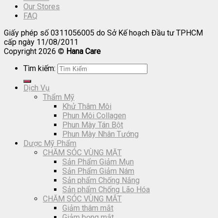
Our Stores
FAQ
Giấy phép số 0311056005 do Sở Kế hoạch Đầu tư TPHCM
cấp ngày 11/08/2011
Copyright 2026 ©
Hana Care
Tìm kiếm:
Dịch Vụ
Thẩm Mỹ
Khử Thâm Môi
Phun Môi Collagen
Phun Mày Tán Bột
Phun Mày Nhân Tướng
Dược Mỹ Phẩm
CHĂM SÓC VÙNG MẶT
Sản Phẩm Giảm Mụn
Sản Phẩm Giảm Nám
Sản phẩm Chống Nắng
Sản phẩm Chống Lão Hóa
CHĂM SÓC VÙNG MẮT
Giảm thâm mắt
Giảm bọng mắt