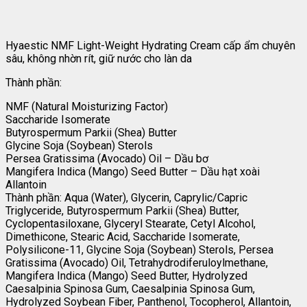
Hyaestic NMF Light-Weight Hydrating Cream cấp ẩm chuyên
sâu, không nhờn rít, giữ nước cho làn da
Thành phần:
NMF (Natural Moisturizing Factor)
Saccharide Isomerate
Butyrospermum Parkii (Shea) Butter
Glycine Soja (Soybean) Sterols
Persea Gratissima (Avocado) Oil – Dầu bơ
Mangifera Indica (Mango) Seed Butter – Dầu hạt xoài
Allantoin
Thành phần: Aqua (Water), Glycerin, Caprylic/Capric
Triglyceride, Butyrospermum Parkii (Shea) Butter,
Cyclopentasiloxane, Glyceryl Stearate, Cetyl Alcohol,
Dimethicone, Stearic Acid, Saccharide Isomerate,
Polysilicone-11, Glycine Soja (Soybean) Sterols, Persea
Gratissima (Avocado) Oil, Tetrahydrodiferuloylmethane,
Mangifera Indica (Mango) Seed Butter, Hydrolyzed
Caesalpinia Spinosa Gum, Caesalpinia Spinosa Gum,
Hydrolyzed Soybean Fiber, Panthenol, Tocopherol, Allantoin,