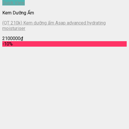
Quick View
Kem Dưỡng Ẩm
(QT 210k) Kem dưỡng ẩm Asap advanced hydrating
moisturiser
2100000
₫
-10%