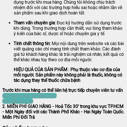
dụng trước khi mua hàng. Chúng tôi không chịu trách
nhiệm đối với các trường hợp hiểu sai hoặc nhầm lẫn về
sản phẩm sau khi giao dịch hoàn tất.
Tham vấn chuyên gia:
Đọc kỹ hướng dẫn sử dụng trước
khi dùng. Trong trường hợp cần thiết, vui lòng tham khảo
ý kiến của bác sĩ, dược sĩ hoặc chuyên gia y tế.
Tính chất thông tin:
Mọi nội dung trên website và các bài
viết quảng cáo chỉ mang tính chất tham khảo. Các đánh
giá từ khách hàng khác là trải nghiệm cá nhân, kết quả có
thể khác nhau tùy theo cơ địa mỗi người.
HIỆU QUẢ CỦA SẢN PHẨM : Phụ thuộc vào cơ địa của
mỗi người. Sản phẩm này không phải là thuốc, không có
tác dụng thay thế thuốc chữa bệnh
Trước khi mua hàng có thể liên hệ trực tiếp chuyên viên tư vấn
GỌI HOTLINE: 0918551247
Yêu Cầu Gọi Lại
2. MIỄN PHÍ GIAO HÀNG
- Hoả Tốc 30' trong khu vực TP.HCM
- Một Ngày đối với các Thành Phố Khác - Hai Ngày Toàn Quốc.
Miễn Phí Đổi Trả