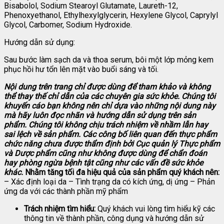
Bisabolol, Sodium Stearoyl Glutamate, Laureth-12,
Phenoxyethanol, Ethylhexylglycerin, Hexylene Glycol, Caprylyl
Glycol, Carbomer, Sodium Hydroxide.
Hướng dẫn sử dụng:
Sau bước làm sạch da và thoa serum, bôi một lớp mỏng kem
phục hồi hư tổn lên mặt vào buổi sáng và tối.
Nội dung trên trang chỉ được dùng để tham khảo và không
thể thay thế chỉ dẫn của các chuyên gia sức khỏe. Chúng tôi
khuyến cáo bạn không nên chỉ dựa vào những nội dung này
mà hãy luôn đọc nhãn và hướng dẫn sử dụng trên sản
phẩm. Chúng tôi không chịu trách nhiệm về nhầm lẫn hay
sai lệch về sản phẩm.
Các công bố liên quan đến thực phẩm
chức năng chưa được thẩm định bởi Cục quản lý Thực phẩm
và Dược phẩm cũng như không được dùng để chẩn đoán
hay phòng ngừa bệnh tật cũng như các vấn đề sức khỏe
khác.
Nhằm tăng tối đa hiệu quả của sản phẩm quý khách nên:
– Xác định loại da – Tình trạng da có kích ứng, dị ứng – Phản
ứng da với các thành phần mỹ phẩm
Trách nhiệm tìm hiểu:
Quý khách vui lòng tìm hiểu kỹ các
thông tin về thành phần, công dụng và hướng dẫn sử