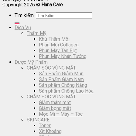
Copyright 2026 ©
Hana Care
Tìm kiếm:
Dịch Vụ
Thẩm Mỹ
Khử Thâm Môi
Phun Môi Collagen
Phun Mày Tán Bột
Phun Mày Nhân Tướng
Dược Mỹ Phẩm
CHĂM SÓC VÙNG MẶT
Sản Phẩm Giảm Mụn
Sản Phẩm Giảm Nám
Sản phẩm Chống Nắng
Sản phẩm Chống Lão Hóa
CHĂM SÓC VÙNG MẮT
Giảm thâm mắt
Giảm bọng mắt
Mọc Mi – Mày – Tóc
SKINCARE
Toner
Xịt Khoáng