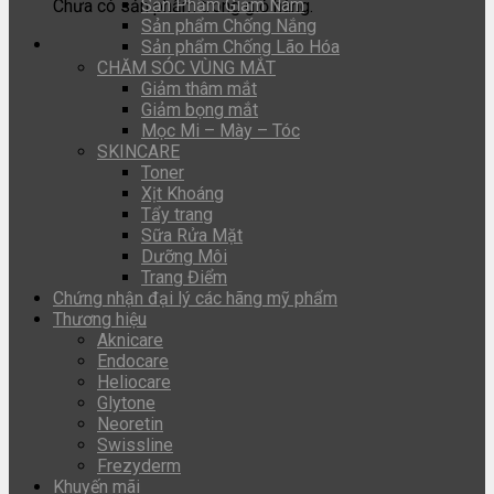
Sản Phẩm Giảm Nám
Chưa có sản phẩm trong giỏ hàng.
Sản phẩm Chống Nắng
Sản phẩm Chống Lão Hóa
CHĂM SÓC VÙNG MẮT
Giảm thâm mắt
Giảm bọng mắt
Mọc Mi – Mày – Tóc
SKINCARE
Toner
Xịt Khoáng
Tẩy trang
Sữa Rửa Mặt
Dưỡng Môi
Trang Điểm
Chứng nhận đại lý các hãng mỹ phẩm
Thương hiệu
Aknicare
Endocare
Heliocare
Glytone
Neoretin
Swissline
Frezyderm
Khuyến mãi