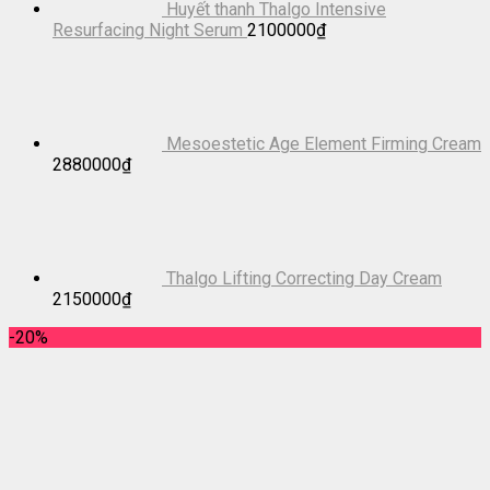
Huyết thanh Thalgo Intensive
Resurfacing Night Serum
2100000
₫
Mesoestetic Age Element Firming Cream
2880000
₫
Thalgo Lifting Correcting Day Cream
2150000
₫
-20%