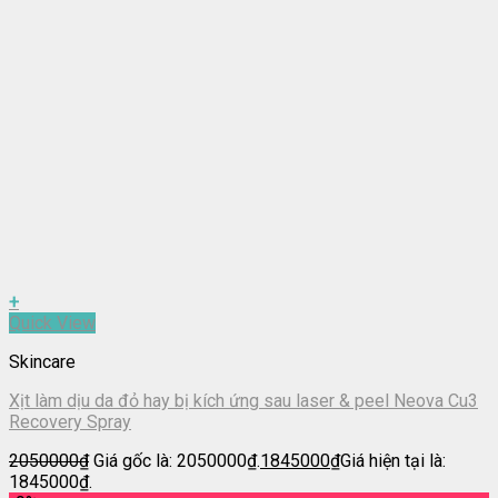
+
Quick View
Skincare
Xịt làm dịu da đỏ hay bị kích ứng sau laser & peel Neova Cu3
Recovery Spray
2050000
₫
Giá gốc là: 2050000₫.
1845000
₫
Giá hiện tại là:
1845000₫.