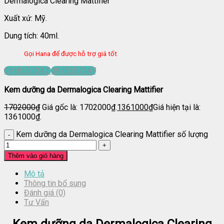
Dermalogica Clearing Mattifier
Xuất xứ: Mỹ.
Dung tích: 40ml.
Gọi Hana để được hỗ trợ giá tốt
0918551247
0975357347
Kem dưỡng da Dermalogica Clearing Mattifier
1702000
₫
Giá gốc là: 1702000₫.
1361000
₫
Giá hiện tại là:
1361000₫.
Kem dưỡng da Dermalogica Clearing Mattifier số lượng
Thêm vào giỏ hàng
Mô tả
Thông tin bổ sung
Đánh giá (0)
Tư Vấn
Kem dưỡng da Dermalogica Clearing