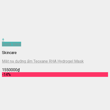
+
Quick View
Skincare
Mặt nạ dưỡng ẩm Teoxane RHA Hydrogel Mask
1550000
₫
-14%