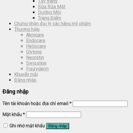
Tẩy trang
Sữa Rửa Mặt
Dưỡng Môi
Trang Điểm
Chứng nhận đại lý các hãng mỹ phẩm
Thương hiệu
Aknicare
Endocare
Heliocare
Glytone
Neoretin
Swissline
Frezyderm
Khuyến mãi
Đăng nhập
Đăng nhập
Tên tài khoản hoặc địa chỉ email
*
Mật khẩu
*
Ghi nhớ mật khẩu
Đăng nhập