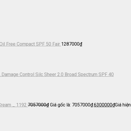
Oil Free Compact SPF 50 Fair
1287000
₫
 Damage Control Silc Sheer 2.0 Broad Spectrum SPF 40
 Cream _ 1192
7057000
₫
Giá gốc là: 7057000₫.
6300000
₫
Giá hiện