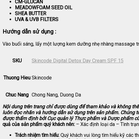
CM-GLUCAN
MEADOWFOAM SEED OIL
SHEA BUTTER
UVA & UVB FILTERS
Hướng dẫn sử dụng :
Vào buổi sáng, lấy một lượng kem dưỡng nhẹ nhàng massage trê
SKU
Skincode Digital Detox Day Cream SPF 15
Thuong Hieu
Skincode
Chuc Nang
Chong Nang, Duong Da
Nội dung trên trang chỉ được dùng để tham khảo và không thể
luôn đọc nhãn và hướng dẫn sử dụng trên sản phẩm. Chúng tô
được thẩm định bởi Cục quản lý Thực phẩm và Dược phẩm cũ
quả của sản phẩm quý khách nên:
– Xác định loại da – Tình trạ
Trách nhiệm tìm hiểu:
Quý khách vui lòng tìm hiểu kỹ các t