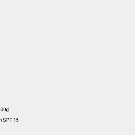
000₫.
am SPF 15