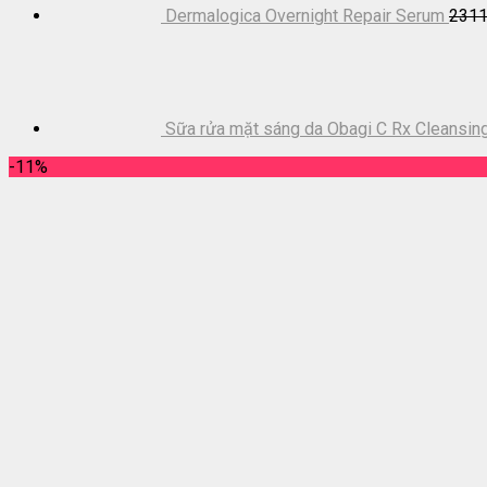
Dermalogica Overnight Repair Serum
231
Sữa rửa mặt sáng da Obagi C Rx Cleansin
-11%