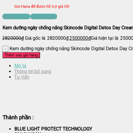
Gọi Hana để được hỗ trợ giá tốt
0918551247
0975357347
Kem dưỡng ngày chống nắng Skincode Digital Detox Day Cre
2820000
₫
Giá gốc là: 2820000₫.
2500000
₫
Giá hiện tại là: 2500
Kem dưỡng ngày chống nắng Skincode Digital Detox Day C
Thêm vào giỏ hàng
Mô tả
Thông tin bổ sung
Tư Vấn
Thành phần :
BLUE LIGHT PROTECT TECHNOLOGY