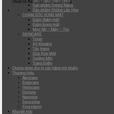
Sản Phẩm Giảm Nám
Chưa có sản phẩm trong giỏ hàng.
Sản phẩm Chống Nắng
Sản phẩm Chống Lão Hóa
CHĂM SÓC VÙNG MẮT
Giảm thâm mắt
Giảm bọng mắt
Mọc Mi – Mày – Tóc
SKINCARE
Toner
Xịt Khoáng
Tẩy trang
Sữa Rửa Mặt
Dưỡng Môi
Trang Điểm
Chứng nhận đại lý các hãng mỹ phẩm
Thương hiệu
Aknicare
Endocare
Heliocare
Glytone
Neoretin
Swissline
Frezyderm
Khuyến mãi