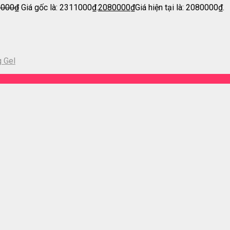
1000
₫
Giá gốc là: 2311000₫.
2080000
₫
Giá hiện tại là: 2080000₫.
g Gel