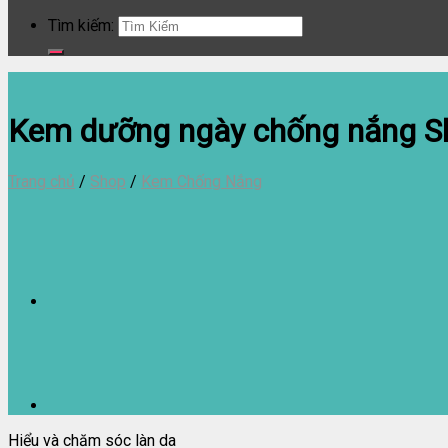
Tìm kiếm:
Kem dưỡng ngày chống nắng Sk
Trang chủ
/
Shop
/
Kem Chống Nắng
Hiểu và chăm sóc làn da