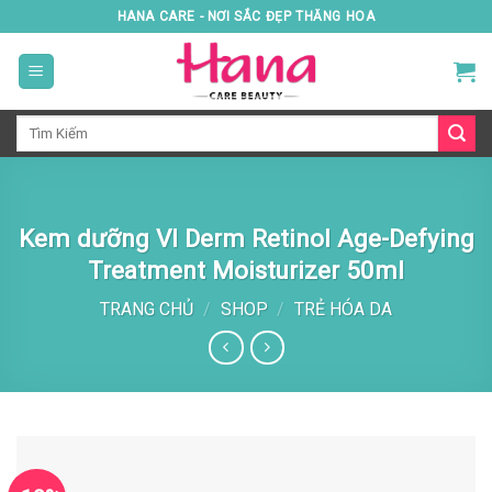
Skip
HANA CARE - NƠI SẮC ĐẸP THĂNG HOA
to
content
Tìm
kiếm:
Kem dưỡng VI Derm Retinol Age-Defying
Treatment Moisturizer 50ml
TRANG CHỦ
/
SHOP
/
TRẺ HÓA DA