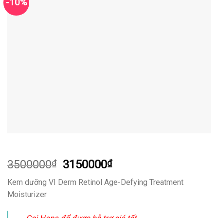
-10%
Giá
Giá
3500000
₫
3150000
₫
gốc
hiện
Kem dưỡng VI Derm Retinol Age-Defying Treatment
là:
tại
Moisturizer
3500000₫.
là:
3150000₫.