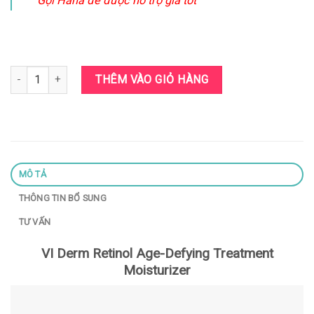
Gọi Hana để được hỗ trợ giá tốt
Kem dưỡng VI Derm Retinol Age-Defying Treatment Moisturizer 50
THÊM VÀO GIỎ HÀNG
MÔ TẢ
THÔNG TIN BỔ SUNG
TƯ VẤN
VI Derm Retinol Age-Defying Treatment
Moisturizer