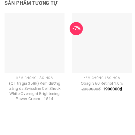
SẢN PHẨM TƯƠNG TỰ
-7%
KEM CHỐNG LÃO HÓA
KEM CHỐNG LÃO HÓA
(QT trị giá 358k) Kem dưỡng
Obagi 360 Retinol 1.0%
trắng da Swissline Cell Shock
Giá
Giá
2050000
₫
1900000
₫
gốc
hiện
White Overnight Brightening
là:
tại
Power Cream _ 1814
2050000₫.
là:
19000