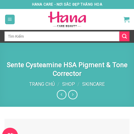
Skip
HANA CARE - NƠI SẮC ĐẸP THĂNG HOA
to
content
Tìm
kiếm:
Sente Cysteamine HSA Pigment & Tone
Corrector
TRANG CHỦ
/
SHOP
/
SKINCARE