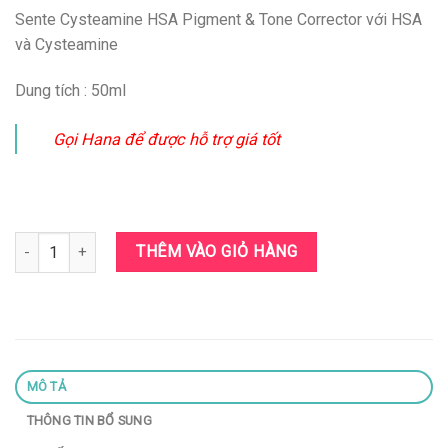
gốc
hiện
Sente Cysteamine HSA Pigment & Tone Corrector với HSA
là:
tại
và Cysteamine
4790000₫.
là:
4690000₫.
Dung tích : 50ml
Gọi Hana để được hỗ trợ giá tốt
Sente Cysteamine HSA Pigment & Tone Corrector số lượng
THÊM VÀO GIỎ HÀNG
MÔ TẢ
THÔNG TIN BỔ SUNG