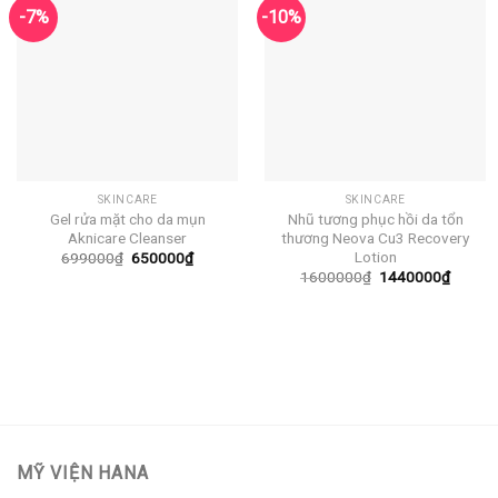
-7%
-10%
SKINCARE
SKINCARE
Gel rửa mặt cho da mụn
Nhũ tương phục hồi da tổn
Aknicare Cleanser
thương Neova Cu3 Recovery
Lotion
Giá
Giá
699000
₫
650000
₫
gốc
hiện
Giá
Giá
1600000
₫
1440000
₫
là:
tại
gốc
hiện
699000₫.
là:
là:
tại
650000₫.
1600000₫.
là:
14400
MỸ VIỆN HANA