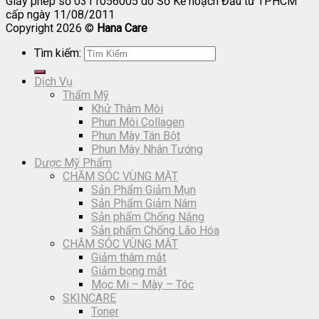
Giấy phép số 0311056005 do Sở Kế hoạch Đầu tư TPHCM
cấp ngày 11/08/2011
Copyright 2026 ©
Hana Care
Tìm kiếm:
Dịch Vụ
Thẩm Mỹ
Khử Thâm Môi
Phun Môi Collagen
Phun Mày Tán Bột
Phun Mày Nhân Tướng
Dược Mỹ Phẩm
CHĂM SÓC VÙNG MẶT
Sản Phẩm Giảm Mụn
Sản Phẩm Giảm Nám
Sản phẩm Chống Nắng
Sản phẩm Chống Lão Hóa
CHĂM SÓC VÙNG MẮT
Giảm thâm mắt
Giảm bọng mắt
Mọc Mi – Mày – Tóc
SKINCARE
Toner