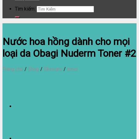
Tìm kiếm:
Nước hoa hồng dành cho mọi
loại da Obagi Nuderm Toner #2
Trang chủ
/
Shop
/
Skincare
/
toner