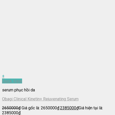
+
Quick View
serum phục hồi da
Obagi Clinical Kinetin+ Rejuvenating Serum
2650000
₫
Giá gốc là: 2650000₫.
2385000
₫
Giá hiện tại là:
2385000₫.