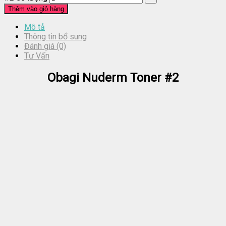
Thêm vào giỏ hàng
Mô tả
Thông tin bổ sung
Đánh giá (0)
Tư Vấn
Obagi Nuderm Toner #2