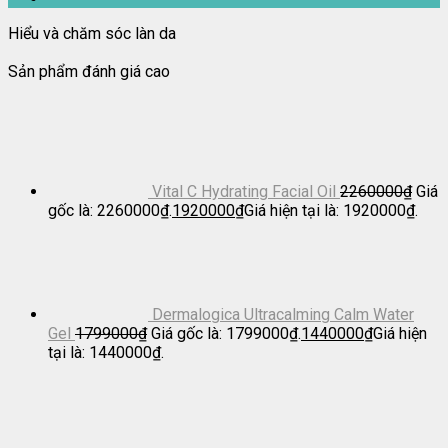
Hiểu và chăm sóc làn da
Sản phẩm đánh giá cao
Vital C Hydrating Facial Oil
2260000
₫
Giá
gốc là: 2260000₫.
1920000
₫
Giá hiện tại là: 1920000₫.
Dermalogica Ultracalming Calm Water
Gel
1799000
₫
Giá gốc là: 1799000₫.
1440000
₫
Giá hiện
tại là: 1440000₫.