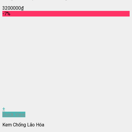
3200000
₫
-7%
+
Quick View
Kem Chống Lão Hóa