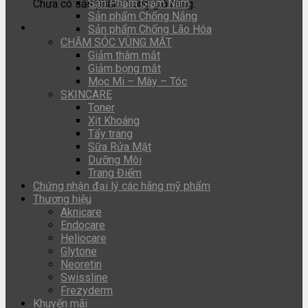
Sản Phẩm Giảm Nám
Chưa có sản phẩm trong giỏ hàng.
Sản phẩm Chống Nắng
Sản phẩm Chống Lão Hóa
CHĂM SÓC VÙNG MẮT
Giảm thâm mắt
Giảm bọng mắt
Mọc Mi – Mày – Tóc
SKINCARE
Toner
Xịt Khoáng
Tẩy trang
Sữa Rửa Mặt
Dưỡng Môi
Trang Điểm
Chứng nhận đại lý các hãng mỹ phẩm
Thương hiệu
Aknicare
Endocare
Heliocare
Glytone
Neoretin
Swissline
Frezyderm
Khuyến mãi