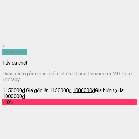
+
Quick View
Tẩy da chết
Dung dịch giảm mụn ,giảm nhờn Obagi Clenziderm MD Pore
Therapy
1150000
₫
Giá gốc là: 1150000₫.
1000000
₫
Giá hiện tại là:
1000000₫.
-10%