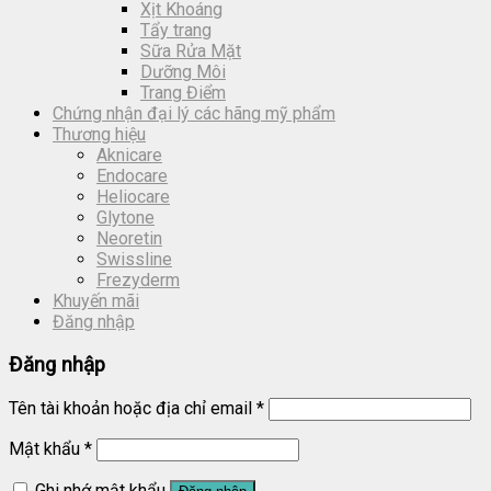
Xịt Khoáng
Tẩy trang
Sữa Rửa Mặt
Dưỡng Môi
Trang Điểm
Chứng nhận đại lý các hãng mỹ phẩm
Thương hiệu
Aknicare
Endocare
Heliocare
Glytone
Neoretin
Swissline
Frezyderm
Khuyến mãi
Đăng nhập
Đăng nhập
Tên tài khoản hoặc địa chỉ email
*
Mật khẩu
*
Ghi nhớ mật khẩu