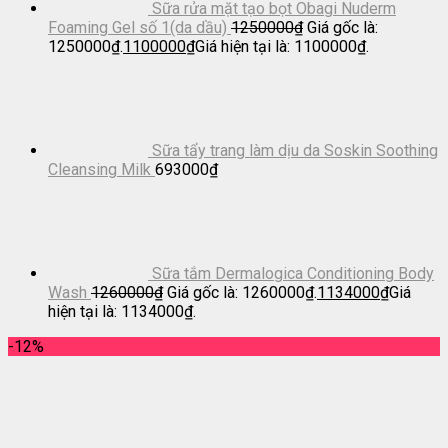
Sữa rửa mặt tạo bọt Obagi Nuderm
Foaming Gel số 1(da dầu)
1250000
₫
Giá gốc là:
1250000₫.
1100000
₫
Giá hiện tại là: 1100000₫.
Sữa tẩy trang làm dịu da Soskin Soothing
Cleansing Milk
693000
₫
Sữa tắm Dermalogica Conditioning Body
Wash
1260000
₫
Giá gốc là: 1260000₫.
1134000
₫
Giá
hiện tại là: 1134000₫.
-12%