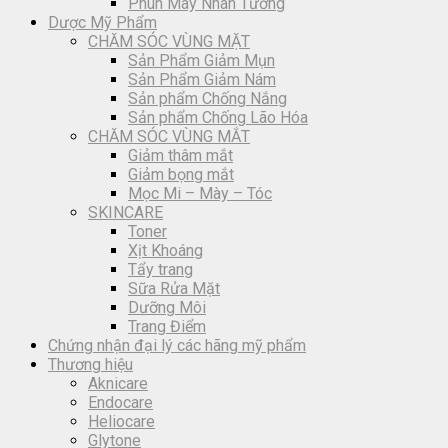
Phun Mày Nhân Tướng
Dược Mỹ Phẩm
CHĂM SÓC VÙNG MẶT
Sản Phẩm Giảm Mụn
Sản Phẩm Giảm Nám
Sản phẩm Chống Nắng
Sản phẩm Chống Lão Hóa
CHĂM SÓC VÙNG MẮT
Giảm thâm mắt
Giảm bọng mắt
Mọc Mi – Mày – Tóc
SKINCARE
Toner
Xịt Khoáng
Tẩy trang
Sữa Rửa Mặt
Dưỡng Môi
Trang Điểm
Chứng nhận đại lý các hãng mỹ phẩm
Thương hiệu
Aknicare
Endocare
Heliocare
Glytone