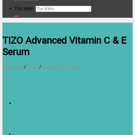
Tìm kiếm:
TIZO Advanced Vitamin C & E
Serum
Trang chủ
/
Shop
/
Serum Trẻ Hóa Da