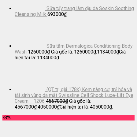
Sữa tẩy trang làm dịu da Soskin Soothing
Cleansing Milk
693000
₫
Sữa tắm Dermalogica Conditioning Body
Wash
1260000
₫
Giá gốc là: 1260000₫.
1134000
₫
Giá
hiện tại là: 1134000₫.
(QT trị giá 178k) Kem nâng cơ, trẻ hóa và
tái sinh vùng da mắt Swissline Cell Shock Luxe-Lift Eye
Cream _ 1206
4567000
₫
Giá gốc là:
4567000₫.
4050000
₫
Giá hiện tại là: 4050000₫.
-8%