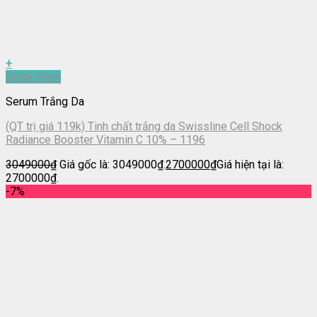
+
Quick View
Serum Trắng Da
(QT trị giá 119k) Tinh chất trắng da Swissline Cell Shock
Radiance Booster Vitamin C 10% – 1196
3049000
₫
Giá gốc là: 3049000₫.
2700000
₫
Giá hiện tại là:
2700000₫.
-7%