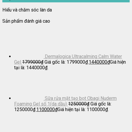
Hiểu và chăm sóc làn da
Sản phẩm đánh giá cao
Dermalogica Ultracalming Calm Water
Gel
1799000
₫
Giá gốc là: 1799000₫.
1440000
₫
Giá hiện
tại là: 1440000₫.
Sữa rửa mặt tạo bọt Obagi Nuderm
Foaming Gel số 1(da dầu)
1250000
₫
Giá gốc là:
1250000₫.
1100000
₫
Giá hiện tại là: 1100000₫.