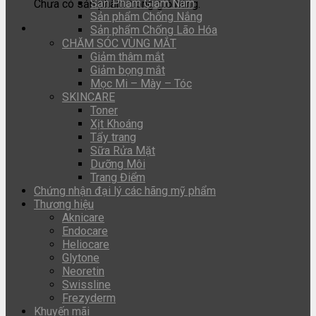
Sản Phẩm Giảm Nám
Chưa có sản phẩm trong giỏ hàng.
Sản phẩm Chống Nắng
Sản phẩm Chống Lão Hóa
CHĂM SÓC VÙNG MẮT
Giảm thâm mắt
Giảm bọng mắt
Mọc Mi – Mày – Tóc
SKINCARE
Toner
Xịt Khoáng
Tẩy trang
Sữa Rửa Mặt
Dưỡng Môi
Trang Điểm
Chứng nhận đại lý các hãng mỹ phẩm
Thương hiệu
Aknicare
Endocare
Heliocare
Glytone
Neoretin
Swissline
Frezyderm
Khuyến mãi