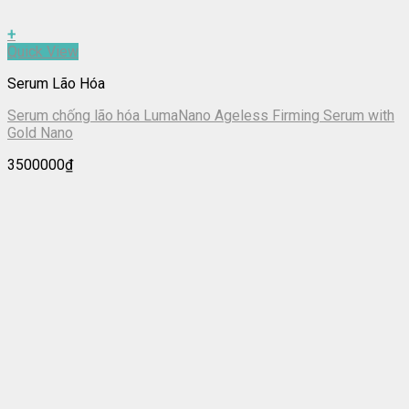
+
Quick View
Serum Lão Hóa
Serum chống lão hóa LumaNano Ageless Firming Serum with
Gold Nano
3500000
₫