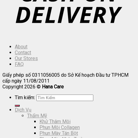
About
Contact
Our Stores
FAQ
Giấy phép số 0311056005 do Sở Kế hoạch Đầu tư TPHCM
cấp ngày 11/08/2011
Copyright 2026 ©
Hana Care
Tìm kiếm:
Dịch Vụ
Thẩm Mỹ
Khử Thâm Môi
Phun Môi Collagen
Phun Mày Tán Bột