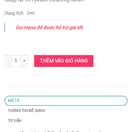
Dung tích : 3ml
Gọi Hana để được hỗ trợ giá tốt
Obagi Nu-Cil Eyelash Enhancing Serum số lượng
THÊM VÀO GIỎ HÀNG
MÔ TẢ
THÔNG TIN BỔ SUNG
TƯ VẤN