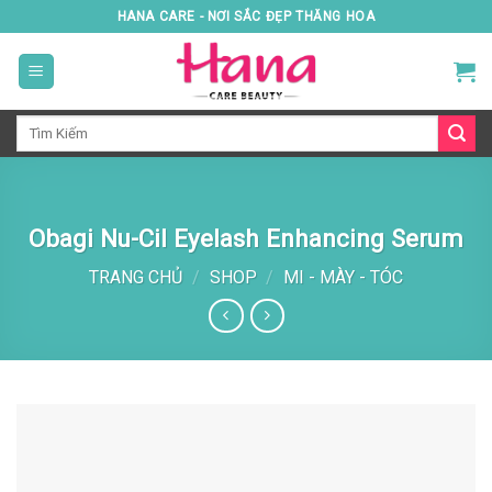
Skip
HANA CARE - NƠI SẮC ĐẸP THĂNG HOA
to
content
Tìm
kiếm:
Obagi Nu-Cil Eyelash Enhancing Serum
TRANG CHỦ
/
SHOP
/
MI - MÀY - TÓC