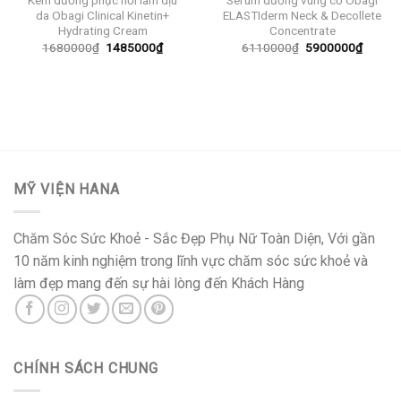
Kem dưỡng phục hồi làm dịu
Serum dưỡng vùng cổ Obagi
da Obagi Clinical Kinetin+
ELASTIderm Neck & Decollete
Hydrating Cream
Concentrate
Giá
Giá
Giá
Giá
1680000
₫
1485000
₫
6110000
₫
5900000
₫
gốc
hiện
gốc
hiện
là:
tại
là:
tại
1680000₫.
là:
6110000₫.
là:
1485000₫.
59000
MỸ VIỆN HANA
Chăm Sóc Sức Khoẻ - Sắc Đẹp Phụ Nữ Toàn Diện, Với gần
10 năm kinh nghiệm trong lĩnh vực chăm sóc sức khoẻ và
làm đẹp mang đến sự hài lòng đến Khách Hàng
CHÍNH SÁCH CHUNG