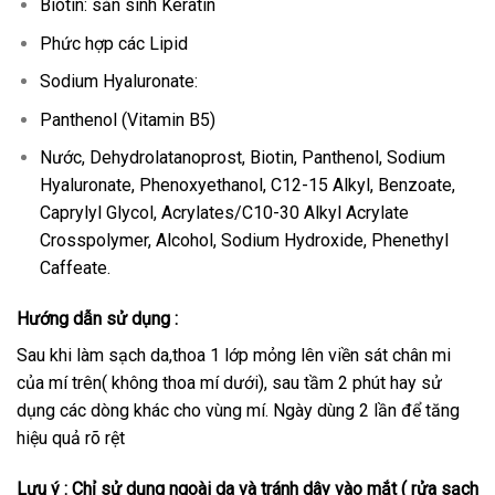
Biotin: sản sinh Keratin
Phức hợp các Lipid
Sodium Hyaluronate:
Panthenol (Vitamin B5)
Nước, Dehydrolatanoprost, Biotin, Panthenol, Sodium
Hyaluronate, Phenoxyethanol, C12-15 Alkyl, Benzoate,
Caprylyl Glycol, Acrylates/C10-30 Alkyl Acrylate
Crosspolymer, Alcohol, Sodium Hydroxide, Phenethyl
Caffeate.
Hướng dẫn sử dụng :
Sau khi làm sạch da,thoa 1 lớp mỏng lên viền sát chân mi
của mí trên( không thoa mí dưới), sau tầm 2 phút hay sử
dụng các dòng khác cho vùng mí. Ngày dùng 2 lần để tăng
hiệu quả rõ rệt
Lưu ý : Chỉ sử dụng ngoài da và tránh dây vào mắt ( rửa sạch