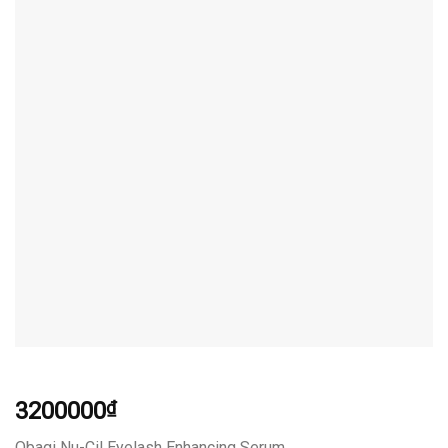
3200000
₫
Obagi Nu-Cil Eyelash Enhancing Serum