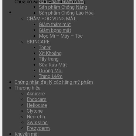
Sản Phẩm Giảm Nám
Chưa có sản phẩm trong giỏ hàng.
Sản phẩm Chống Nắng
Sản phẩm Chống Lão Hóa
CHĂM SÓC VÙNG MẮT
Giảm thâm mắt
Giảm bọng mắt
Mọc Mi – Mày – Tóc
SKINCARE
Toner
Xịt Khoáng
Tẩy trang
Sữa Rửa Mặt
Dưỡng Môi
Trang Điểm
Chứng nhận đại lý các hãng mỹ phẩm
Thương hiệu
Aknicare
Endocare
Heliocare
Glytone
Neoretin
Swissline
Frezyderm
Khuyến mãi