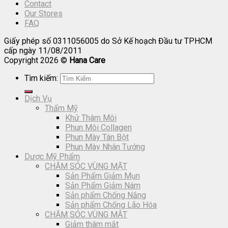
Contact
Our Stores
FAQ
Giấy phép số 0311056005 do Sở Kế hoạch Đầu tư TPHCM
cấp ngày 11/08/2011
Copyright 2026 ©
Hana Care
Tìm kiếm:
Dịch Vụ
Thẩm Mỹ
Khử Thâm Môi
Phun Môi Collagen
Phun Mày Tán Bột
Phun Mày Nhân Tướng
Dược Mỹ Phẩm
CHĂM SÓC VÙNG MẶT
Sản Phẩm Giảm Mụn
Sản Phẩm Giảm Nám
Sản phẩm Chống Nắng
Sản phẩm Chống Lão Hóa
CHĂM SÓC VÙNG MẮT
Giảm thâm mắt