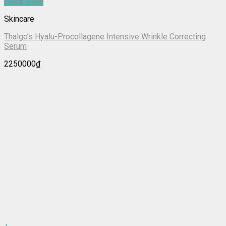
Quick View
Skincare
Thalgo’s Hyalu-Procollagene Intensive Wrinkle Correcting
Serum
2250000
₫