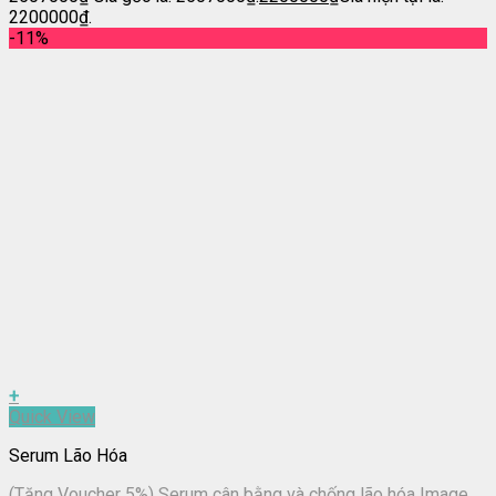
2200000₫.
-11%
+
Quick View
Serum Lão Hóa
(Tặng Voucher 5%) Serum cân bằng và chống lão hóa Image