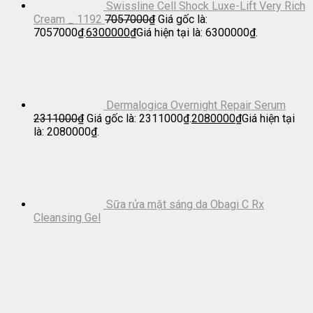
Swissline Cell Shock Luxe-Lift Very Rich
Cream _ 1192
7057000
₫
Giá gốc là:
7057000₫.
6300000
₫
Giá hiện tại là: 6300000₫.
Dermalogica Overnight Repair Serum
2311000
₫
Giá gốc là: 2311000₫.
2080000
₫
Giá hiện tại
là: 2080000₫.
Sữa rửa mặt sáng da Obagi C Rx
Cleansing Gel