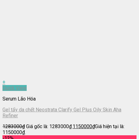
+
Quick View
Serum Lão Hóa
Gel tẩy da chết Neostrata Clarify Gel Plus Oily Skin Aha
Refiner
1283000
₫
Giá gốc là: 1283000₫.
1150000
₫
Giá hiện tại là:
1150000₫.
-12%