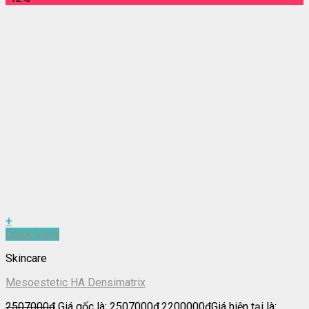
+
Quick View
Skincare
Mesoestetic HA Densimatrix
2507000
₫
Giá gốc là: 2507000₫.
2200000
₫
Giá hiện tại là: