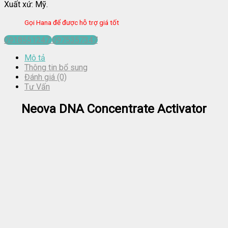
Xuất xứ: Mỹ.
Gọi Hana để được hỗ trợ giá tốt
0918551247
0975357347
Mô tả
Thông tin bổ sung
Đánh giá (0)
Tư Vấn
Neova DNA Concentrate Activator