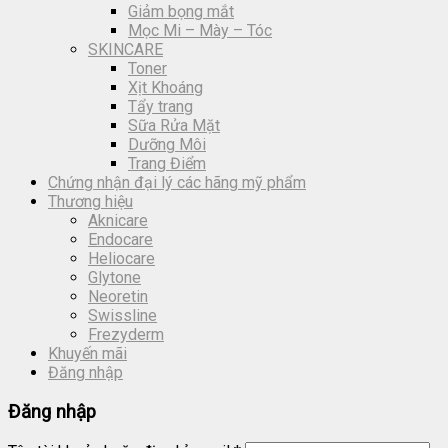
Giảm bọng mắt
Mọc Mi – Mày – Tóc
SKINCARE
Toner
Xịt Khoáng
Tẩy trang
Sữa Rửa Mặt
Dưỡng Môi
Trang Điểm
Chứng nhận đại lý các hãng mỹ phẩm
Thương hiệu
Aknicare
Endocare
Heliocare
Glytone
Neoretin
Swissline
Frezyderm
Khuyến mãi
Đăng nhập
Đăng nhập