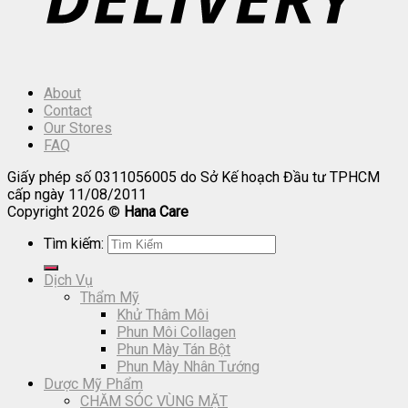
About
Contact
Our Stores
FAQ
Giấy phép số 0311056005 do Sở Kế hoạch Đầu tư TPHCM
cấp ngày 11/08/2011
Copyright 2026 ©
Hana Care
Tìm kiếm:
Dịch Vụ
Thẩm Mỹ
Khử Thâm Môi
Phun Môi Collagen
Phun Mày Tán Bột
Phun Mày Nhân Tướng
Dược Mỹ Phẩm
CHĂM SÓC VÙNG MẶT