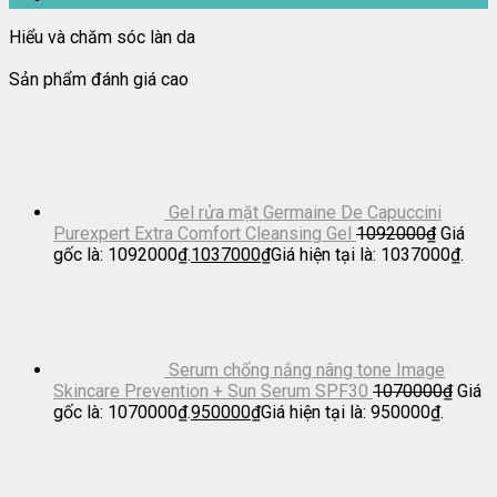
Hiểu và chăm sóc làn da
Sản phẩm đánh giá cao
Gel rửa mặt Germaine De Capuccini
Purexpert Extra Comfort Cleansing Gel
1092000
₫
Giá
gốc là: 1092000₫.
1037000
₫
Giá hiện tại là: 1037000₫.
Serum chống nắng nâng tone Image
Skincare Prevention + Sun Serum SPF30
1070000
₫
Giá
gốc là: 1070000₫.
950000
₫
Giá hiện tại là: 950000₫.