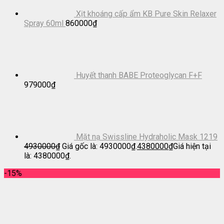
Xịt khoáng cấp ẩm KB Pure Skin Relaxer
Spray 60ml
860000
₫
Huyết thanh BABE Proteoglycan F+F
979000
₫
Mặt nạ Swissline Hydraholic Mask 1219
4930000
₫
Giá gốc là: 4930000₫.
4380000
₫
Giá hiện tại
là: 4380000₫.
-15%