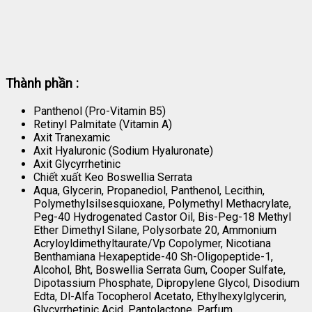
Thành phần :
Panthenol (Pro-Vitamin B5)
Retinyl Palmitate (Vitamin A)
Axit Tranexamic
Axit Hyaluronic (Sodium Hyaluronate)
Axit Glycyrrhetinic
Chiết xuất Keo Boswellia Serrata
Aqua, Glycerin, Propanediol, Panthenol, Lecithin,
Polymethylsilsesquioxane, Polymethyl Methacrylate,
Peg-40 Hydrogenated Castor Oil, Bis-Peg-18 Methyl
Ether Dimethyl Silane, Polysorbate 20, Ammonium
Acryloyldimethyltaurate/Vp Copolymer, Nicotiana
Benthamiana Hexapeptide-40 Sh-Oligopeptide-1,
Alcohol, Bht, Boswellia Serrata Gum, Cooper Sulfate,
Dipotassium Phosphate, Dipropylene Glycol, Disodium
Edta, Dl-Alfa Tocopherol Acetato, Ethylhexylglycerin,
Glycyrrhetinic Acid, Pantolactone, Parfum,