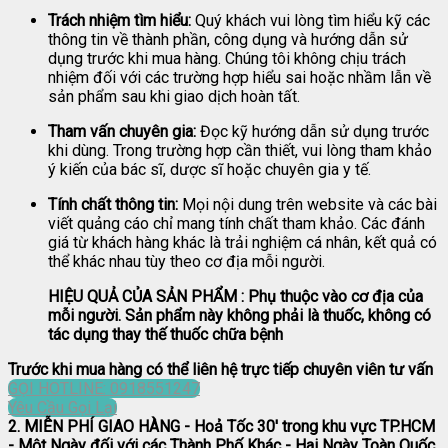
Trách nhiệm tìm hiểu:
Quý khách vui lòng tìm hiểu kỹ các
thông tin về thành phần, công dụng và hướng dẫn sử
dụng trước khi mua hàng. Chúng tôi không chịu trách
nhiệm đối với các trường hợp hiểu sai hoặc nhầm lẫn về
sản phẩm sau khi giao dịch hoàn tất.
Tham vấn chuyên gia:
Đọc kỹ hướng dẫn sử dụng trước
khi dùng. Trong trường hợp cần thiết, vui lòng tham khảo
ý kiến của bác sĩ, dược sĩ hoặc chuyên gia y tế.
Tính chất thông tin:
Mọi nội dung trên website và các bài
viết quảng cáo chỉ mang tính chất tham khảo. Các đánh
giá từ khách hàng khác là trải nghiệm cá nhân, kết quả có
thể khác nhau tùy theo cơ địa mỗi người.
HIỆU QUẢ CỦA SẢN PHẨM : Phụ thuộc vào cơ địa của
mỗi người. Sản phẩm này không phải là thuốc, không có
tác dụng thay thế thuốc chữa bệnh
Trước khi mua hàng có thể liên hệ trực tiếp chuyên viên tư vấn
GỌI HOTLINE: 0918551247
Yêu Cầu Gọi Lại
2. MIỄN PHÍ GIAO HÀNG
- Hoả Tốc 30' trong khu vực TP.HCM
- Một Ngày đối với các Thành Phố Khác - Hai Ngày Toàn Quốc.