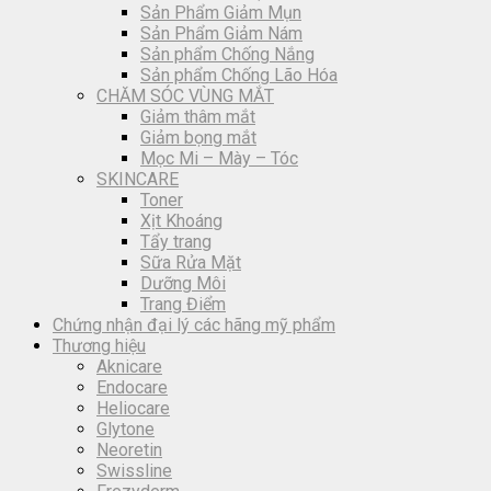
Sản Phẩm Giảm Mụn
Sản Phẩm Giảm Nám
Sản phẩm Chống Nắng
Sản phẩm Chống Lão Hóa
CHĂM SÓC VÙNG MẮT
Giảm thâm mắt
Giảm bọng mắt
Mọc Mi – Mày – Tóc
SKINCARE
Toner
Xịt Khoáng
Tẩy trang
Sữa Rửa Mặt
Dưỡng Môi
Trang Điểm
Chứng nhận đại lý các hãng mỹ phẩm
Thương hiệu
Aknicare
Endocare
Heliocare
Glytone
Neoretin
Swissline