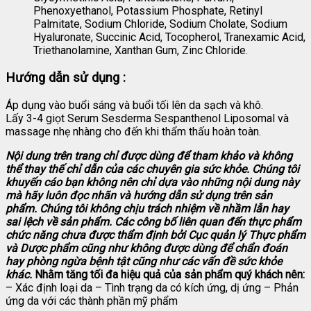
Phenoxyethanol, Potassium Phosphate, Retinyl
Palmitate, Sodium Chloride, Sodium Cholate, Sodium
Hyaluronate, Succinic Acid, Tocopherol, Tranexamic Acid,
Triethanolamine, Xanthan Gum, Zinc Chloride.
Hướng dẫn sử dụng :
Áp dụng vào buổi sáng và buổi tối lên da sạch và khô.
Lấy 3-4 giọt Serum Sesderma Sespanthenol Liposomal và
massage nhẹ nhàng cho đến khi thẩm thấu hoàn toàn.
Nội dung trên trang chỉ được dùng để tham khảo và không
thể thay thế chỉ dẫn của các chuyên gia sức khỏe. Chúng tôi
khuyến cáo bạn không nên chỉ dựa vào những nội dung này
mà hãy luôn đọc nhãn và hướng dẫn sử dụng trên sản
phẩm. Chúng tôi không chịu trách nhiệm về nhầm lẫn hay
sai lệch về sản phẩm.
Các công bố liên quan đến thực phẩm
chức năng chưa được thẩm định bởi Cục quản lý Thực phẩm
và Dược phẩm cũng như không được dùng để chẩn đoán
hay phòng ngừa bệnh tật cũng như các vấn đề sức khỏe
khác.
Nhằm tăng tối đa hiệu quả của sản phẩm quý khách nên:
– Xác định loại da – Tình trạng da có kích ứng, dị ứng – Phản
ứng da với các thành phần mỹ phẩm