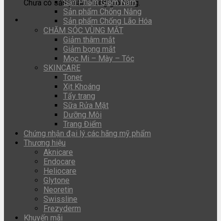
Sản Phẩm Giảm Nám
Chưa có sản phẩm trong giỏ hàng.
Sản phẩm Chống Nắng
Sản phẩm Chống Lão Hóa
CHĂM SÓC VÙNG MẮT
Giảm thâm mắt
Giảm bọng mắt
Mọc Mi – Mày – Tóc
SKINCARE
Toner
Xịt Khoáng
Tẩy trang
Sữa Rửa Mặt
Dưỡng Môi
Trang Điểm
Chứng nhận đại lý các hãng mỹ phẩm
Thương hiệu
Aknicare
Endocare
Heliocare
Glytone
Neoretin
Swissline
Frezyderm
Khuyến mãi