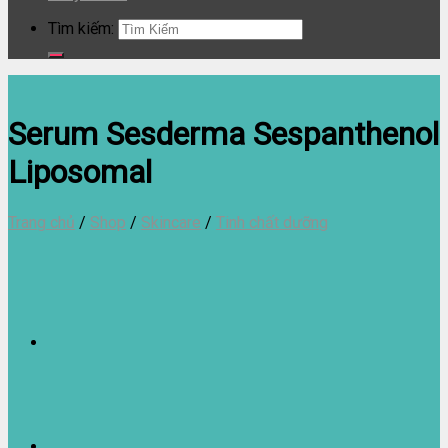
Tìm kiếm:
Serum Sesderma Sespanthenol
Liposomal
Trang chủ
/
Shop
/
Skincare
/
Tinh chất dưỡng