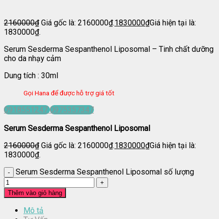
2160000
₫
Giá gốc là: 2160000₫.
1830000
₫
Giá hiện tại là:
1830000₫.
Serum Sesderma Sespanthenol Liposomal – Tinh chất dưỡng
cho da nhạy cảm
Dung tích : 30ml
Gọi Hana để được hỗ trợ giá tốt
0918551247
0975357347
Serum Sesderma Sespanthenol Liposomal
2160000
₫
Giá gốc là: 2160000₫.
1830000
₫
Giá hiện tại là:
1830000₫.
Serum Sesderma Sespanthenol Liposomal số lượng
Thêm vào giỏ hàng
Mô tả