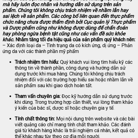
mà hãy luôn đọc nhãn và hướng dẫn sử dụng trên sản
phẩm. Chúng tôi không chịu trách nhiệm về nhầm lẫn hay
sai lệch về sản phẩm.
Các công bố liên quan đến thực phẩm
chức năng chưa được thẩm định bởi Cục quản lý Thực phẩm
và Dược phẩm cũng như không được dùng để chẩn đoán
hay phòng ngừa bệnh tật cũng như các vấn đề sức khỏe
khác.
Nhằm tăng tối đa hiệu quả của sản phẩm quý khách nên:
– Xác định loại da – Tình trạng da có kích ứng, dị ứng – Phản
ứng da với các thành phần mỹ phẩm
Trách nhiệm tìm hiểu:
Quý khách vui lòng tìm hiểu kỹ các
thông tin về thành phần, công dụng và hướng dẫn sử
dụng trước khi mua hàng. Chúng tôi không chịu trách
nhiệm đối với các trường hợp hiểu sai hoặc nhầm lẫn về
sản phẩm sau khi giao dịch hoàn tất.
Tham vấn chuyên gia:
Đọc kỹ hướng dẫn sử dụng trước
khi dùng. Trong trường hợp cần thiết, vui lòng tham khảo
ý kiến của bác sĩ, dược sĩ hoặc chuyên gia y tế.
Tính chất thông tin:
Mọi nội dung trên website và các bài
viết quảng cáo chỉ mang tính chất tham khảo. Các đánh
giá từ khách hàng khác là trải nghiệm cá nhân, kết quả có
thể khác nhau tùy theo cơ địa mỗi người.