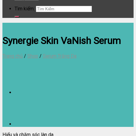
Tìm kiếm:
Synergie Skin VaNish Serum
Trang chủ
/
Shop
/
Serum Trắng Da
Hiểu và chăm sóc làn da