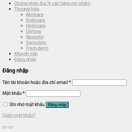
Chứng nhận đại lý các hãng mỹ phẩm
Thương hiệu
Aknicare
Endocare
Heliocare
Glytone
Neoretin
Swissline
Frezyderm
Khuyến mãi
Đăng nhập
Đăng nhập
Tên tài khoản hoặc địa chỉ email
*
Mật khẩu
*
Ghi nhớ mật khẩu
Đăng nhập
Quên mật khẩu?