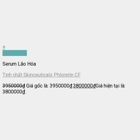
+
Quick View
Serum Lão Hóa
Tinh chất Skinceuticals Phloretin CF
3950000
₫
Giá gốc là: 3950000₫.
3800000
₫
Giá hiện tại là:
3800000₫.