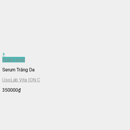
+
Quick View
Serum Trắng Da
UsoLab Vita ION C
350000
₫