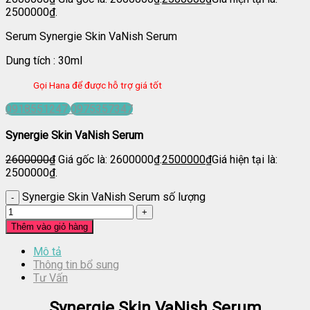
2500000₫.
Serum Synergie Skin VaNish Serum
Dung tích : 30ml
Gọi Hana để được hỗ trợ giá tốt
0918551247
0975357347
Synergie Skin VaNish Serum
2600000
₫
Giá gốc là: 2600000₫.
2500000
₫
Giá hiện tại là:
2500000₫.
Synergie Skin VaNish Serum số lượng
Thêm vào giỏ hàng
Mô tả
Thông tin bổ sung
Tư Vấn
Synergie Skin VaNish Serum