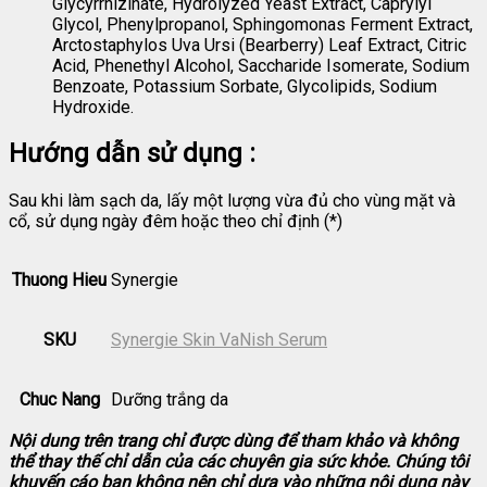
Glycyrrhizinate, Hydrolyzed Yeast Extract, Caprylyl
Glycol, Phenylpropanol, Sphingomonas Ferment Extract,
Arctostaphylos Uva Ursi (Bearberry) Leaf Extract, Citric
Acid, Phenethyl Alcohol, Saccharide Isomerate, Sodium
Benzoate, Potassium Sorbate, Glycolipids, Sodium
Hydroxide.
Hướng dẫn sử dụng :
Sau khi làm sạch da, lấy một lượng vừa đủ cho vùng mặt và
cổ, sử dụng ngày đêm hoặc theo chỉ định (*)
Thuong Hieu
Synergie
SKU
Synergie Skin VaNish Serum
Chuc Nang
Dưỡng trắng da
Nội dung trên trang chỉ được dùng để tham khảo và không
thể thay thế chỉ dẫn của các chuyên gia sức khỏe. Chúng tôi
khuyến cáo bạn không nên chỉ dựa vào những nội dung này