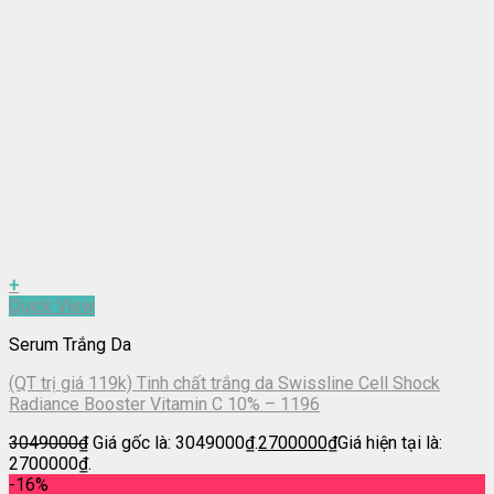
+
Quick View
Serum Trắng Da
(QT trị giá 119k) Tinh chất trắng da Swissline Cell Shock
Radiance Booster Vitamin C 10% – 1196
3049000
₫
Giá gốc là: 3049000₫.
2700000
₫
Giá hiện tại là:
2700000₫.
-16%