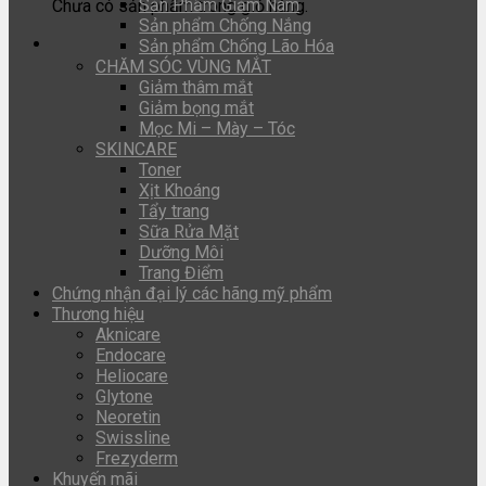
Sản Phẩm Giảm Nám
Chưa có sản phẩm trong giỏ hàng.
Sản phẩm Chống Nắng
Sản phẩm Chống Lão Hóa
CHĂM SÓC VÙNG MẮT
Giảm thâm mắt
Giảm bọng mắt
Mọc Mi – Mày – Tóc
SKINCARE
Toner
Xịt Khoáng
Tẩy trang
Sữa Rửa Mặt
Dưỡng Môi
Trang Điểm
Chứng nhận đại lý các hãng mỹ phẩm
Thương hiệu
Aknicare
Endocare
Heliocare
Glytone
Neoretin
Swissline
Frezyderm
Khuyến mãi