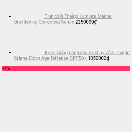
Tinh chất Thalgo Lumiere Marine
Brightening Correcting Serum
2250000
₫
Kem chống nắng cho da nhạy cảm Thalgo
Crème Ecran Age Défense SPF50+
1050000
₫
-4%