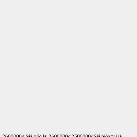
2600000
₫
Giá gốc là: 2600000₫.
2500000
₫
Giá hiện tại là: