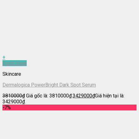
+
Quick View
Skincare
Dermalogica PowerBright Dark Spot Serum
3810000
₫
Giá gốc là: 3810000₫.
3429000
₫
Giá hiện tại là:
3429000₫.
-7%