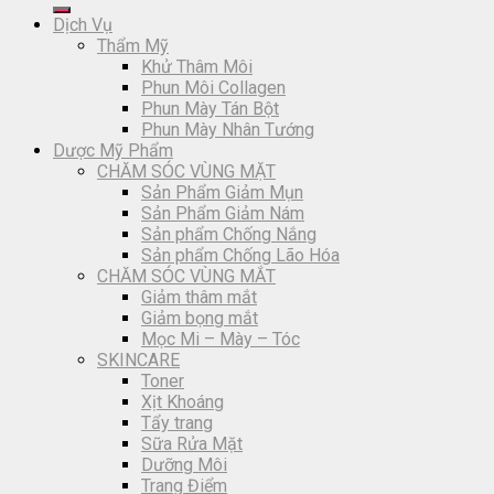
Dịch Vụ
Thẩm Mỹ
Khử Thâm Môi
Phun Môi Collagen
Phun Mày Tán Bột
Phun Mày Nhân Tướng
Dược Mỹ Phẩm
CHĂM SÓC VÙNG MẶT
Sản Phẩm Giảm Mụn
Sản Phẩm Giảm Nám
Sản phẩm Chống Nắng
Sản phẩm Chống Lão Hóa
CHĂM SÓC VÙNG MẮT
Giảm thâm mắt
Giảm bọng mắt
Mọc Mi – Mày – Tóc
SKINCARE
Toner
Xịt Khoáng
Tẩy trang
Sữa Rửa Mặt
Dưỡng Môi
Trang Điểm