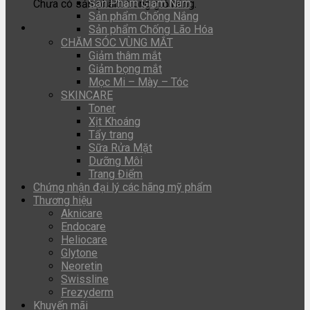
Sản Phẩm Giảm Nám
Chưa có sản phẩm trong giỏ hàng.
Sản phẩm Chống Nắng
Sản phẩm Chống Lão Hóa
CHĂM SÓC VÙNG MẮT
Giảm thâm mắt
Giảm bọng mắt
Mọc Mi – Mày – Tóc
SKINCARE
Toner
Xịt Khoáng
Tẩy trang
Sữa Rửa Mặt
Dưỡng Môi
Trang Điểm
Chứng nhận đại lý các hãng mỹ phẩm
Thương hiệu
Aknicare
Endocare
Heliocare
Glytone
Neoretin
Swissline
Frezyderm
Khuyến mãi