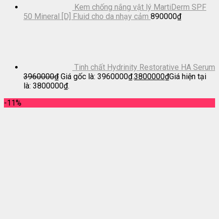
Kem chống nắng vật lý MartiDerm SPF
50 Mineral [D] Fluid cho da nhạy cảm
890000
₫
Tinh chất Hydrinity Restorative HA Serum
3960000
₫
Giá gốc là: 3960000₫.
3800000
₫
Giá hiện tại
là: 3800000₫.
-11%