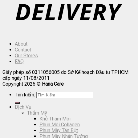
About
Contact
Our Stores
FAQ
Giấy phép số 0311056005 do Sở Kế hoạch Đầu tư TPHCM
cấp ngày 11/08/2011
Copyright 2026 ©
Hana Care
Tìm kiếm:
Dịch Vụ
Thẩm Mỹ
Khử Thâm Môi
Phun Môi Collagen
Phun Mày Tán Bột
Phun Mày Nhân Tướng