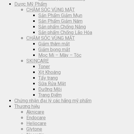
Dược Mỹ Phẩm
CHĂM SÓC VÙNG MẶT
Sản Phẩm Giảm Mụn
Sản Phẩm Giảm Nám
Sản phẩm Chống Nắng
Sản phẩm Chống Lão Hóa
CHĂM SÓC VÙNG MẮT
Giảm thâm mắt
Giảm bọng mắt
Mọc Mi – Mày – Tóc
SKINCARE
Toner
Xịt Khoáng
Tẩy trang
Sữa Rửa Mặt
Dưỡng Môi
Trang Điểm
Chứng nhận đại lý các hãng mỹ phẩm
Thương hiệu
Aknicare
Endocare
Heliocare
Glytone