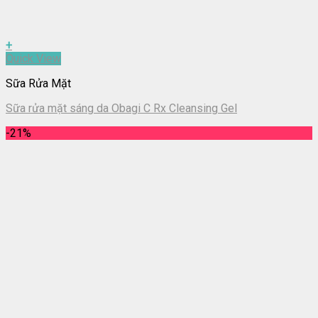
+
Quick View
Sữa Rửa Mặt
Sữa rửa mặt sáng da Obagi C Rx Cleansing Gel
-21%