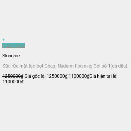
+
Quick View
Skincare
Sữa rửa mặt tạo bọt Obagi Nuderm Foaming Gel số 1(da dầu)
1250000
₫
Giá gốc là: 1250000₫.
1100000
₫
Giá hiện tại là:
1100000₫.