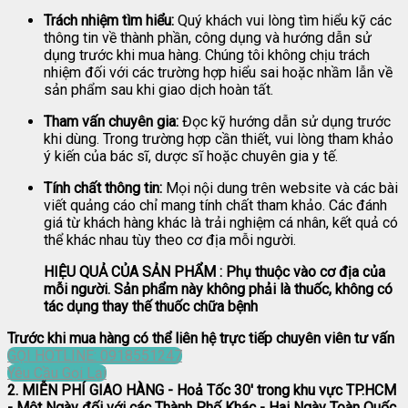
Trách nhiệm tìm hiểu:
Quý khách vui lòng tìm hiểu kỹ các
thông tin về thành phần, công dụng và hướng dẫn sử
dụng trước khi mua hàng. Chúng tôi không chịu trách
nhiệm đối với các trường hợp hiểu sai hoặc nhầm lẫn về
sản phẩm sau khi giao dịch hoàn tất.
Tham vấn chuyên gia:
Đọc kỹ hướng dẫn sử dụng trước
khi dùng. Trong trường hợp cần thiết, vui lòng tham khảo
ý kiến của bác sĩ, dược sĩ hoặc chuyên gia y tế.
Tính chất thông tin:
Mọi nội dung trên website và các bài
viết quảng cáo chỉ mang tính chất tham khảo. Các đánh
giá từ khách hàng khác là trải nghiệm cá nhân, kết quả có
thể khác nhau tùy theo cơ địa mỗi người.
HIỆU QUẢ CỦA SẢN PHẨM : Phụ thuộc vào cơ địa của
mỗi người. Sản phẩm này không phải là thuốc, không có
tác dụng thay thế thuốc chữa bệnh
Trước khi mua hàng có thể liên hệ trực tiếp chuyên viên tư vấn
GỌI HOTLINE: 0918551247
Yêu Cầu Gọi Lại
2. MIỄN PHÍ GIAO HÀNG
- Hoả Tốc 30' trong khu vực TP.HCM
- Một Ngày đối với các Thành Phố Khác - Hai Ngày Toàn Quốc.