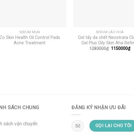
+
+
SERUM MỤN
SERUM LÃO HÓA
Zo Skin Health Oil Control Pads
Gel tẩy da chết Neostrata Cla
Acne Treatment
Gel Plus Oily Skin Aha Refi
Giá
G
1283000
₫
1150000
₫
gốc
hi
là:
tạ
1283000₫.
là
1
NH SÁCH CHUNG
ĐĂNG KÝ NHẬN ƯU ĐÃI
h sách vận chuyển