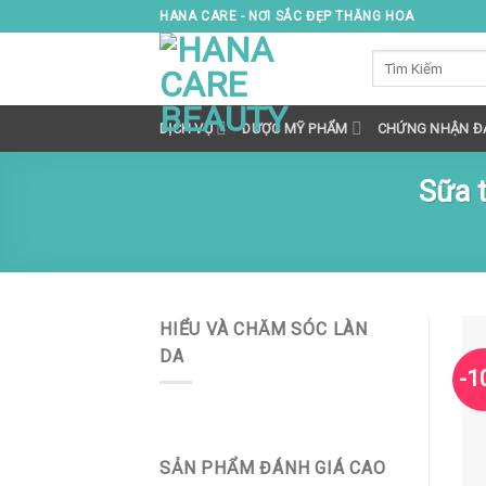
Skip
HANA CARE - NƠI SẮC ĐẸP THĂNG HOA
to
Tìm
content
kiếm:
DỊCH VỤ
DƯỢC MỸ PHẨM
CHỨNG NHẬN ĐẠ
Sữa 
HIỂU VÀ CHĂM SÓC LÀN
DA
-1
SẢN PHẨM ĐÁNH GIÁ CAO