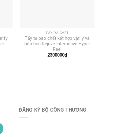
+
+
TẨY DA CHẾT
TẨY 
rify
Tẩy tế bào chết kết hợp vật lý và
Tẩy da chết n
ner
hóa học Rejuve Interactive Hyper
Gentl
Peel
iá
80
ện
2300000
₫
i
:
150000₫.
ĐĂNG KÝ BỘ CÔNG THƯƠNG