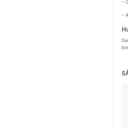
– G
– A
Hư
Sau
bon
S