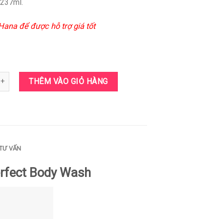
 237ml.
Hana để được hỗ trợ giá tốt
y tế bào chết The Perfect Body Wash số lượng
THÊM VÀO GIỎ HÀNG
TƯ VẤN
erfect Body Wash