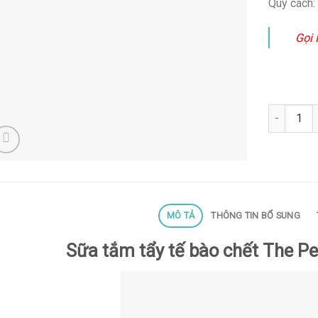
Quy cách:
Gọi 
Sữa tắm tẩ
MÔ TẢ
THÔNG TIN BỔ SUNG
Sữa tắm tẩy tế bào chết The P