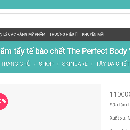
I LÝ CÁC HÃNG MỸ PHẨM
THƯƠNG HIỆU
KHUYẾN MÃI
tắm tẩy tế bào chết The Perfect Body
TRANG CHỦ
/
SHOP
/
SKINCARE
/
TẨY DA CHẾT
11000
0%
Sữa tắm t
Xuất xứ: 