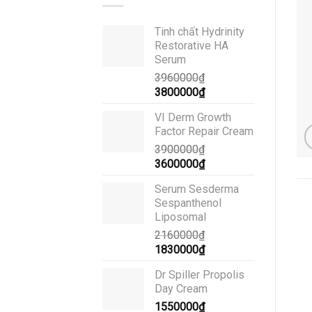
Tinh chất Hydrinity
Restorative HA
Serum
3960000
₫
Giá
Giá
3800000
₫
gốc
hiện
VI Derm Growth
là:
tại
Factor Repair Cream
3960000₫.
là:
3900000
₫
3800000₫.
Giá
Giá
3600000
₫
gốc
hiện
Serum Sesderma
là:
tại
Sespanthenol
3900000₫.
là:
Liposomal
3600000₫.
2160000
₫
Giá
Giá
1830000
₫
gốc
hiện
Dr Spiller Propolis
là:
tại
Day Cream
2160000₫.
là:
1550000
₫
1830000₫.