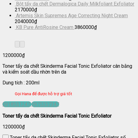
Bột tẩy da chết Dermalogica Daily Milkfoliant Exfoliator
2170000
₫
Artemis Skin Supremes Age Correcting Night Cream
2040000
₫
KB Pure AntiRosine Cream
3860000
₫
1200000
₫
Toner tẩy da chết Skinderma Facial Tonic Exfoliator cân bằng
và kiểm soát dầu nhờn trên da
Dung tích : 200ml
Gọi Hana để được hỗ trợ giá tốt
0918551247
0975357347
Toner tẩy da chết Skinderma Facial Tonic Exfoliator
1200000
₫
Toner tẩy da chết Skinderma Facial Tonic Exfoliator số