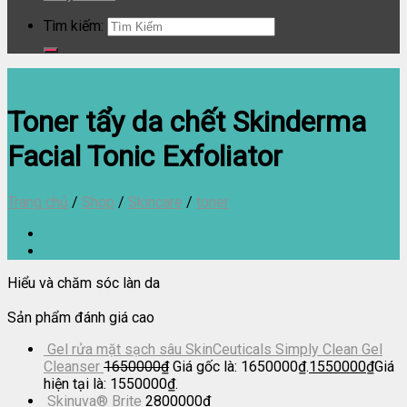
Tìm kiếm:
Toner tẩy da chết Skinderma
Facial Tonic Exfoliator
Trang chủ
/
Shop
/
Skincare
/
toner
Hiểu và chăm sóc làn da
Sản phẩm đánh giá cao
Gel rửa mặt sạch sâu SkinCeuticals Simply Clean Gel
Cleanser
1650000
₫
Giá gốc là: 1650000₫.
1550000
₫
Giá
hiện tại là: 1550000₫.
Skinuva® Brite
2800000
₫