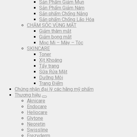
Sản Phẩm Giảm Mụn
Sản Phẩm Giảm Nám
Sản phẩm Chống Nắng
Sản phẩm Chống Lão Hóa
CHĂM SÓC VÙNG MẮT
Giảm thâm mắt
Giảm bọng mắt
Mọc Mi – Mày – Tóc
SKINCARE
Toner
Xịt Khoáng
Tẩy trang
Sữa Rửa Mặt
Dưỡng Môi
Trang Điểm
Chứng nhận đại lý các hãng mỹ phẩm
Thương hiệu
Aknicare
Endocare
Heliocare
Glytone
Neoretin
Swissline
Frezyderm