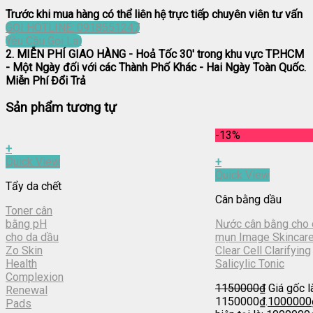
Trước khi mua hàng có thể liên hệ trực tiếp chuyên viên tư vấn
GỌI HOTLINE: 0918551247
Yêu Cầu Gọi Lại
2. MIỄN PHÍ GIAO HÀNG
- Hoả Tốc 30' trong khu vực TP.HCM
- Một Ngày đối với các Thành Phố Khác - Hai Ngày Toàn Quốc.
Miễn Phí Đổi Trả
Sản phẩm tương tự
-13%
+
Quick View
+
Quick View
Tẩy da chết
Cân bằng dầu
Toner cân
bằng pH
Nước cân bằng cho 
cho da dầu
mụn Image Skincar
Zo Skin
Clear Cell Clarifying
Health
Salicylic Tonic
Complexion
1150000
₫
Giá gốc l
Renewal
1150000₫.
1000000
Pads