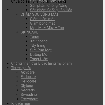
Sản Phẩm Giảm Nám
Chưa có sản phẩm trong giỏ hàng.
Sản phẩm Chống Nắng
Sản phẩm Chống Lão Hóa
CHĂM SÓC VÙNG MẮT
Giảm thâm mắt
Giảm bọng mắt
Mọc Mi – Mày – Tóc
SKINCARE
Toner
Xịt Khoáng
Tẩy trang
Sữa Rửa Mặt
Dưỡng Môi
Trang Điểm
Chứng nhận đại lý các hãng mỹ phẩm
Thương hiệu
Aknicare
Endocare
Heliocare
Glytone
Neoretin
Swissline
Frezyderm
Khuyến mãi