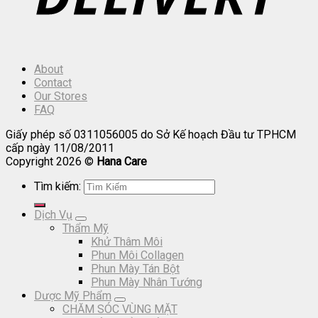
About
Contact
Our Stores
FAQ
Giấy phép số 0311056005 do Sở Kế hoạch Đầu tư TPHCM
cấp ngày 11/08/2011
Copyright 2026 ©
Hana Care
Tìm kiếm:
Dịch Vụ
Thẩm Mỹ
Khử Thâm Môi
Phun Môi Collagen
Phun Mày Tán Bột
Phun Mày Nhân Tướng
Dược Mỹ Phẩm
CHĂM SÓC VÙNG MẶT