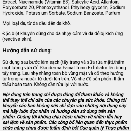
Extract, Niacinamide (Vitamin B3), Salicylic Acid, Allantoin,
Polysorbate 20, Phenoxyethanol, Ethylhexylglycerin, Sodium
Hydroxide, Potassium Sorbate, Sodium Benzoate, Parfum
Mọi loại da, từ da dầu đến da khô.
Đặc biệt khuyên dùng cho da nhạy cảm và da dễ bị kích ứng
(reactive skin).
Hướng dẫn sử dụng:
Sử dụng sau bước làm sạch (tẩy trang và sữa rửa mặt),thấm
một lượng vừa đủ Skinderma Facial Tonic Exfoliator lên bông
tẩy trang. Lau nhẹ nhàng toàn bộ vùng mặt và cổ theo hướng
từ trong ra ngoài, từ dưới lên trên. Vỗ nhẹ để sản phẩm thẩm
thấu hoàn toàn. Không cần rửa lại với nước.
Nội dung trên trang chỉ được dùng để tham khảo và không
thể thay thế chỉ dẫn của các chuyên gia sức khỏe. Chúng tôi
khuyến cáo bạn không nên chỉ dựa vào những nội dung này
mà hãy luôn đọc nhãn và hướng dẫn sử dụng trên sản
phẩm. Chúng tôi không chịu trách nhiệm về nhầm lẫn hay
sai lệch về sản phẩm.
Các công bố liên quan đến thực phẩm
chức năng chưa được thẩm định bởi Cục quản lý Thực phẩm