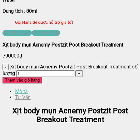
Water
Dung tích : 80ml
Gọi Hana để được hỗ trợ giá tốt
0918551247
0975357347
Xịt body mụn Acnemy Postzit Post Breakout Treatment
790000
₫
Xịt body mụn Acnemy Postzit Post Breakout Treatment số
lượng
Thêm vào giỏ hàng
Mô tả
Tư Vấn
Xịt body mụn Acnemy Postzit Post
Breakout Treatment