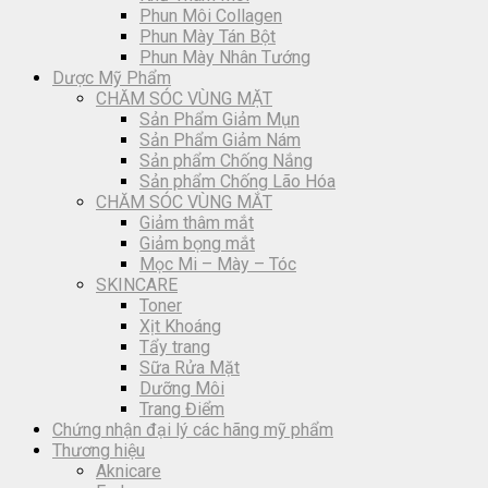
Phun Môi Collagen
Phun Mày Tán Bột
Phun Mày Nhân Tướng
Dược Mỹ Phẩm
CHĂM SÓC VÙNG MẶT
Sản Phẩm Giảm Mụn
Sản Phẩm Giảm Nám
Sản phẩm Chống Nắng
Sản phẩm Chống Lão Hóa
CHĂM SÓC VÙNG MẮT
Giảm thâm mắt
Giảm bọng mắt
Mọc Mi – Mày – Tóc
SKINCARE
Toner
Xịt Khoáng
Tẩy trang
Sữa Rửa Mặt
Dưỡng Môi
Trang Điểm
Chứng nhận đại lý các hãng mỹ phẩm
Thương hiệu
Aknicare