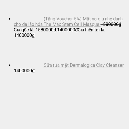
(Tặng Voucher 5%) Mặt nạ dịu nhẹ dành
cho da lão hóa The Max Stem Cell Masque
1580000
₫
Giá gốc là: 1580000₫.
1400000
₫
Giá hiện tại là:
1400000₫.
Sữa rửa mặt Dermalogica Clay Cleanser
1400000
₫