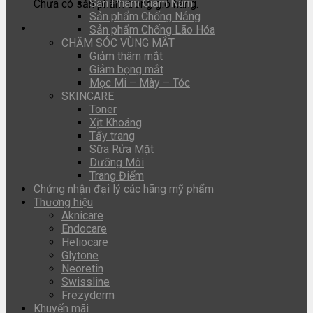
Sản Phẩm Giảm Nám
Chưa có sản phẩm trong giỏ hàng.
Sản phẩm Chống Nắng
Sản phẩm Chống Lão Hóa
CHĂM SÓC VÙNG MẮT
Giảm thâm mắt
Giảm bọng mắt
Mọc Mi – Mày – Tóc
SKINCARE
Toner
Xịt Khoáng
Tẩy trang
Sữa Rửa Mặt
Dưỡng Môi
Trang Điểm
Chứng nhận đại lý các hãng mỹ phẩm
Thương hiệu
Aknicare
Endocare
Heliocare
Glytone
Neoretin
Swissline
Frezyderm
Khuyến mãi