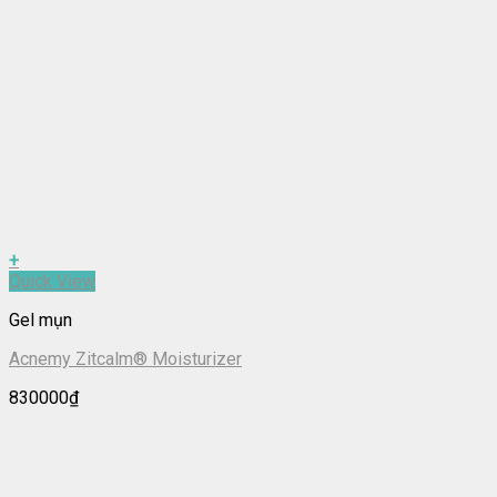
+
Quick View
Gel mụn
Acnemy Zitcalm® Moisturizer
830000
₫