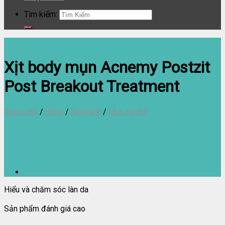
Tìm kiếm:
Xịt body mụn Acnemy Postzit
Post Breakout Treatment
Trang chủ
/
Shop
/
Skincare
/
Mụn cơ thể
Hiểu và chăm sóc làn da
Sản phẩm đánh giá cao