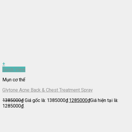
+
Quick View
Mụn cơ thể
Glytone Acne Back & Chest Treatment Spray
1385000
₫
Giá gốc là: 1385000₫.
1285000
₫
Giá hiện tại là:
1285000₫.