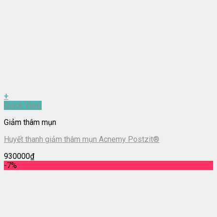
+
Quick View
Giảm thâm mụn
Huyết thanh giảm thâm mụn Acnemy Postzit®
930000
₫
-7%