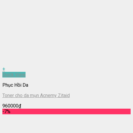
+
Quick View
Phục Hồi Da
Toner cho da mụn Acnemy Zitaid
960000
₫
-7%