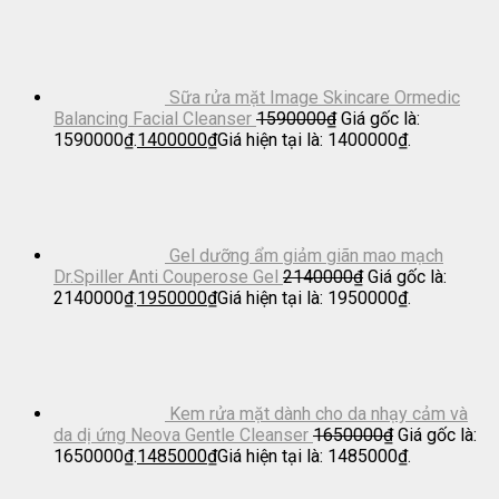
Sữa rửa mặt Image Skincare Ormedic
Balancing Facial Cleanser
1590000
₫
Giá gốc là:
1590000₫.
1400000
₫
Giá hiện tại là: 1400000₫.
Gel dưỡng ẩm giảm giãn mao mạch
Dr.Spiller Anti Couperose Gel
2140000
₫
Giá gốc là:
2140000₫.
1950000
₫
Giá hiện tại là: 1950000₫.
Kem rửa mặt dành cho da nhạy cảm và
da dị ứng Neova Gentle Cleanser
1650000
₫
Giá gốc là:
1650000₫.
1485000
₫
Giá hiện tại là: 1485000₫.