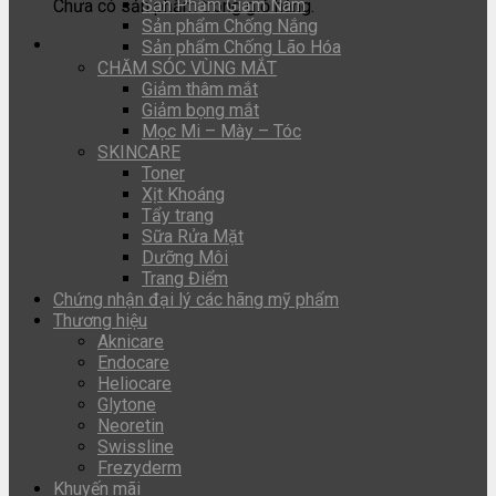
Sản Phẩm Giảm Nám
Chưa có sản phẩm trong giỏ hàng.
Sản phẩm Chống Nắng
Sản phẩm Chống Lão Hóa
CHĂM SÓC VÙNG MẮT
Giảm thâm mắt
Giảm bọng mắt
Mọc Mi – Mày – Tóc
SKINCARE
Toner
Xịt Khoáng
Tẩy trang
Sữa Rửa Mặt
Dưỡng Môi
Trang Điểm
Chứng nhận đại lý các hãng mỹ phẩm
Thương hiệu
Aknicare
Endocare
Heliocare
Glytone
Neoretin
Swissline
Frezyderm
Khuyến mãi