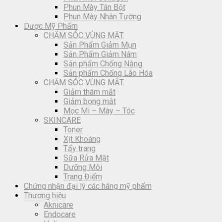
Phun Mày Tán Bột
Phun Mày Nhân Tướng
Dược Mỹ Phẩm
CHĂM SÓC VÙNG MẶT
Sản Phẩm Giảm Mụn
Sản Phẩm Giảm Nám
Sản phẩm Chống Nắng
Sản phẩm Chống Lão Hóa
CHĂM SÓC VÙNG MẮT
Giảm thâm mắt
Giảm bọng mắt
Mọc Mi – Mày – Tóc
SKINCARE
Toner
Xịt Khoáng
Tẩy trang
Sữa Rửa Mặt
Dưỡng Môi
Trang Điểm
Chứng nhận đại lý các hãng mỹ phẩm
Thương hiệu
Aknicare
Endocare