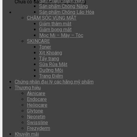
Sản Phẩm Giảm Nám
Chưa có sản phẩm trong giỏ hàng.
Sản phẩm Chống Nắng
Sản phẩm Chống Lão Hóa
CHĂM SÓC VÙNG MẮT
Giảm thâm mắt
Giảm bọng mắt
Mọc Mi – Mày – Tóc
SKINCARE
Toner
Xịt Khoáng
Tẩy trang
Sữa Rửa Mặt
Dưỡng Môi
Trang Điểm
Chứng nhận đại lý các hãng mỹ phẩm
Thương hiệu
Aknicare
Endocare
Heliocare
Glytone
Neoretin
Swissline
Frezyderm
Khuyến mãi