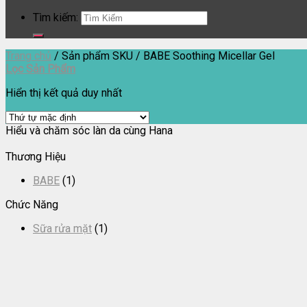
Tìm kiếm:
Trang chủ
/
Sản phẩm SKU
/
BABE Soothing Micellar Gel
Lọc Sản Phẩm
Hiển thị kết quả duy nhất
Hiểu và chăm sóc làn da cùng Hana
Thương Hiệu
BABE
(1)
Chức Năng
Sữa rửa mặt
(1)