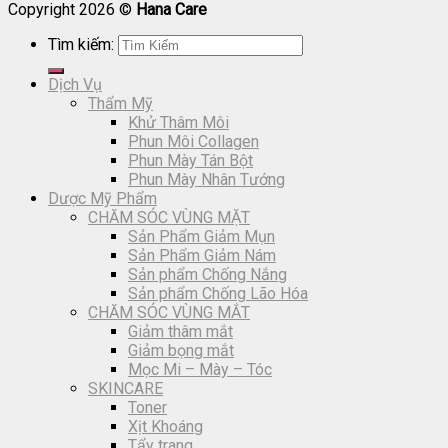
Copyright 2026 ©
Hana Care
Tìm kiếm:
Dịch Vụ
Thẩm Mỹ
Khử Thâm Môi
Phun Môi Collagen
Phun Mày Tán Bột
Phun Mày Nhân Tướng
Dược Mỹ Phẩm
CHĂM SÓC VÙNG MẶT
Sản Phẩm Giảm Mụn
Sản Phẩm Giảm Nám
Sản phẩm Chống Nắng
Sản phẩm Chống Lão Hóa
CHĂM SÓC VÙNG MẮT
Giảm thâm mắt
Giảm bọng mắt
Mọc Mi – Mày – Tóc
SKINCARE
Toner
Xịt Khoáng
Tẩy trang