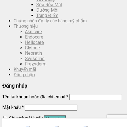
Sữa Rửa Mặt
Dưỡng Môi
Trang Điểm
Chứng nhận đại lý các hãng mỹ phẩm
Thương hiệu
Aknicare
Endocare
Heliocare
Glytone
Neoretin
Swissline
Frezyderm
Khuyến mãi
Đăng nhập
Đăng nhập
Tên tài khoản hoặc địa chỉ email
*
Mật khẩu
*
Ghi nhớ mật khẩu
Đăng nhập