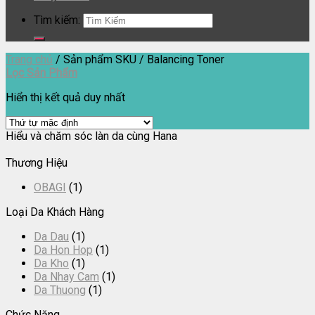
Tìm kiếm:
Trang chủ
/
Sản phẩm SKU
/
Balancing Toner
Lọc Sản Phẩm
Hiển thị kết quả duy nhất
Hiểu và chăm sóc làn da cùng Hana
Thương Hiệu
OBAGI
(1)
Loại Da Khách Hàng
Da Dau
(1)
Da Hon Hop
(1)
Da Kho
(1)
Da Nhay Cam
(1)
Da Thuong
(1)
Chức Năng