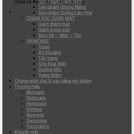
Sản Phẩm Giảm Nám
Chưa có sản phẩm trong giỏ hàng.
Sản phẩm Chống Nắng
Sản phẩm Chống Lão Hóa
CHĂM SÓC VÙNG MẮT
Giảm thâm mắt
Giảm bọng mắt
Mọc Mi – Mày – Tóc
SKINCARE
Toner
Xịt Khoáng
Tẩy trang
Sữa Rửa Mặt
Dưỡng Môi
Trang Điểm
Chứng nhận đại lý các hãng mỹ phẩm
Thương hiệu
Aknicare
Endocare
Heliocare
Glytone
Neoretin
Swissline
Frezyderm
Khuyến mãi