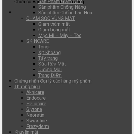
Sản Phẩm Giảm Nám
Chưa có sản phẩm trong giỏ hàng.
Sản phẩm Chống Nắng
Sản phẩm Chống Lão Hóa
CHĂM SÓC VÙNG MẮT
Giảm thâm mắt
Giảm bọng mắt
Mọc Mi – Mày – Tóc
SKINCARE
Toner
Xịt Khoáng
Tẩy trang
Sữa Rửa Mặt
Dưỡng Môi
Trang Điểm
Chứng nhận đại lý các hãng mỹ phẩm
Thương hiệu
Aknicare
Endocare
Heliocare
Glytone
Neoretin
Swissline
Frezyderm
Khuyến mãi