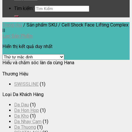
Tìm kiếm:
Trang chủ
/
Sản phẩm SKU
/
Cell Shock Face Lifting Complex
II
Lọc Sản Phẩm
Hiển thị kết quả duy nhất
Hiểu và chăm sóc làn da cùng Hana
Thương Hiệu
SWISSLINE
(1)
Loại Da Khách Hàng
Da Dau
(1)
Da Hon Hop
(1)
Da Kho
(1)
Da Nhay Cam
(1)
Da Thuong
(1)