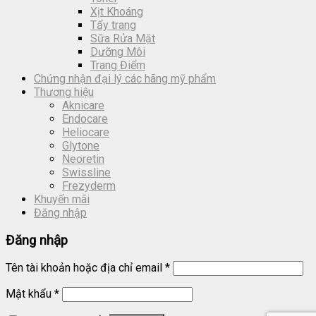
Xịt Khoáng
Tẩy trang
Sữa Rửa Mặt
Dưỡng Môi
Trang Điểm
Chứng nhận đại lý các hãng mỹ phẩm
Thương hiệu
Aknicare
Endocare
Heliocare
Glytone
Neoretin
Swissline
Frezyderm
Khuyến mãi
Đăng nhập
Đăng nhập
Tên tài khoản hoặc địa chỉ email
*
Mật khẩu
*