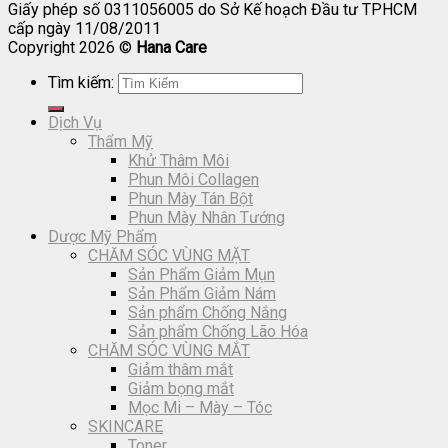
Giấy phép số 0311056005 do Sở Kế hoạch Đầu tư TPHCM
cấp ngày 11/08/2011
Copyright 2026 ©
Hana Care
Tìm kiếm:
Dịch Vụ
Thẩm Mỹ
Khử Thâm Môi
Phun Môi Collagen
Phun Mày Tán Bột
Phun Mày Nhân Tướng
Dược Mỹ Phẩm
CHĂM SÓC VÙNG MẶT
Sản Phẩm Giảm Mụn
Sản Phẩm Giảm Nám
Sản phẩm Chống Nắng
Sản phẩm Chống Lão Hóa
CHĂM SÓC VÙNG MẮT
Giảm thâm mắt
Giảm bọng mắt
Mọc Mi – Mày – Tóc
SKINCARE
Toner