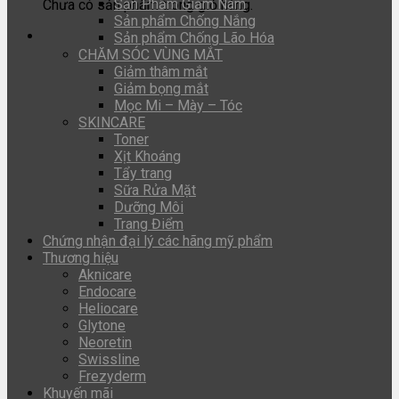
Sản Phẩm Giảm Nám
Chưa có sản phẩm trong giỏ hàng.
Sản phẩm Chống Nắng
Sản phẩm Chống Lão Hóa
CHĂM SÓC VÙNG MẮT
Giảm thâm mắt
Giảm bọng mắt
Mọc Mi – Mày – Tóc
SKINCARE
Toner
Xịt Khoáng
Tẩy trang
Sữa Rửa Mặt
Dưỡng Môi
Trang Điểm
Chứng nhận đại lý các hãng mỹ phẩm
Thương hiệu
Aknicare
Endocare
Heliocare
Glytone
Neoretin
Swissline
Frezyderm
Khuyến mãi