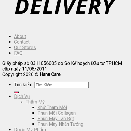
About
Contact
Our Stores
FAQ
Giấy phép số 0311056005 do Sở Kế hoạch Đầu tư TPHCM
cấp ngày 11/08/2011
Copyright 2026 ©
Hana Care
Tìm kiếm:
Dịch Vụ
Thẩm Mỹ
Khử Thâm Môi
Phun Môi Collagen
Phun Mày Tán Bột
Phun Mày Nhân Tướng
Dược Mỹ Phẩm