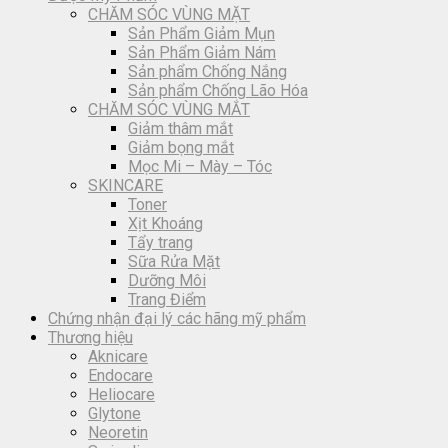
CHĂM SÓC VÙNG MẶT
Sản Phẩm Giảm Mụn
Sản Phẩm Giảm Nám
Sản phẩm Chống Nắng
Sản phẩm Chống Lão Hóa
CHĂM SÓC VÙNG MẮT
Giảm thâm mắt
Giảm bọng mắt
Mọc Mi – Mày – Tóc
SKINCARE
Toner
Xịt Khoáng
Tẩy trang
Sữa Rửa Mặt
Dưỡng Môi
Trang Điểm
Chứng nhận đại lý các hãng mỹ phẩm
Thương hiệu
Aknicare
Endocare
Heliocare
Glytone
Neoretin