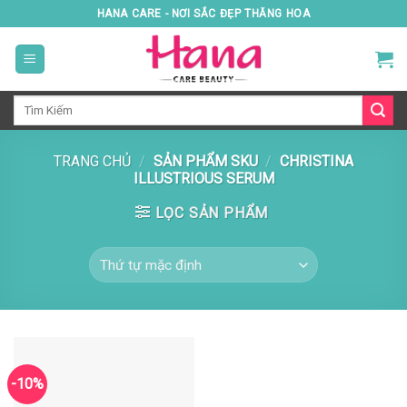
Skip
HANA CARE - NƠI SẮC ĐẸP THĂNG HOA
to
content
Tìm
kiếm:
TRANG CHỦ
/
SẢN PHẨM SKU
/
CHRISTINA
ILLUSTRIOUS SERUM
LỌC SẢN PHẨM
-10%