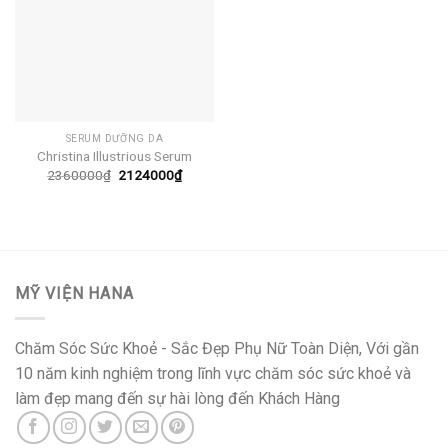
SERUM DƯỠNG DA
Christina Illustrious Serum
Giá
Giá
2360000
₫
2124000
₫
gốc
hiện
là:
tại
2360000₫.
là:
2124000₫.
MỸ VIỆN HANA
Chăm Sóc Sức Khoẻ - Sắc Đẹp Phụ Nữ Toàn Diện, Với gần
10 năm kinh nghiệm trong lĩnh vực chăm sóc sức khoẻ và
làm đẹp mang đến sự hài lòng đến Khách Hàng