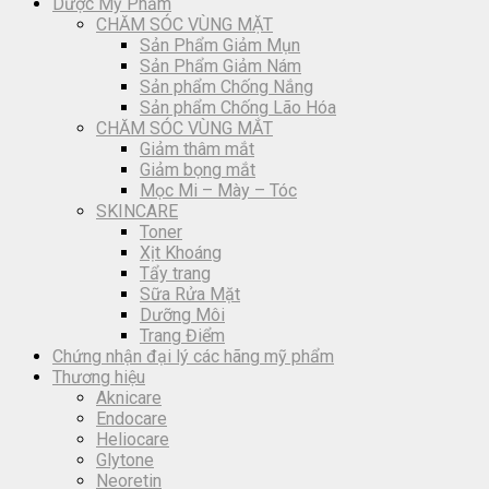
Dược Mỹ Phẩm
CHĂM SÓC VÙNG MẶT
Sản Phẩm Giảm Mụn
Sản Phẩm Giảm Nám
Sản phẩm Chống Nắng
Sản phẩm Chống Lão Hóa
CHĂM SÓC VÙNG MẮT
Giảm thâm mắt
Giảm bọng mắt
Mọc Mi – Mày – Tóc
SKINCARE
Toner
Xịt Khoáng
Tẩy trang
Sữa Rửa Mặt
Dưỡng Môi
Trang Điểm
Chứng nhận đại lý các hãng mỹ phẩm
Thương hiệu
Aknicare
Endocare
Heliocare
Glytone
Neoretin