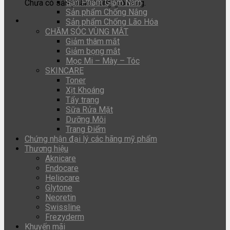
Sản Phẩm Giảm Nám
Chưa có sản phẩm trong giỏ hàng.
Sản phẩm Chống Nắng
Sản phẩm Chống Lão Hóa
CHĂM SÓC VÙNG MẮT
Giảm thâm mắt
Giảm bọng mắt
Mọc Mi – Mày – Tóc
SKINCARE
Toner
Xịt Khoáng
Tẩy trang
Sữa Rửa Mặt
Dưỡng Môi
Trang Điểm
Chứng nhận đại lý các hãng mỹ phẩm
Thương hiệu
Aknicare
Endocare
Heliocare
Glytone
Neoretin
Swissline
Frezyderm
Khuyến mãi