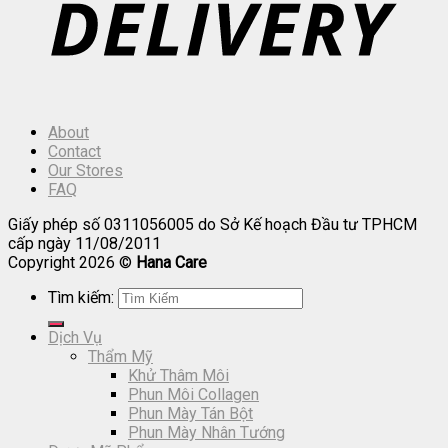
About
Contact
Our Stores
FAQ
Giấy phép số 0311056005 do Sở Kế hoạch Đầu tư TPHCM
cấp ngày 11/08/2011
Copyright 2026 ©
Hana Care
Tìm kiếm:
Dịch Vụ
Thẩm Mỹ
Khử Thâm Môi
Phun Môi Collagen
Phun Mày Tán Bột
Phun Mày Nhân Tướng