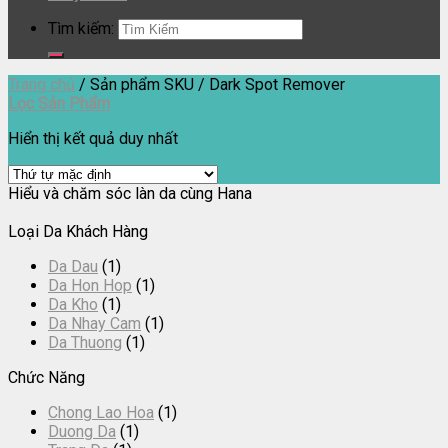
Tìm kiếm:
Trang chủ
/
Sản phẩm SKU
/
Dark Spot Remover
Lọc Sản Phẩm
Hiển thị kết quả duy nhất
Hiểu và chăm sóc làn da cùng Hana
Loại Da Khách Hàng
Da Dau
(1)
Da Hon Hop
(1)
Da Kho
(1)
Da Nhay Cam
(1)
Da Thuong
(1)
Chức Năng
Chong Lao Hoa
(1)
Duong Da
(1)