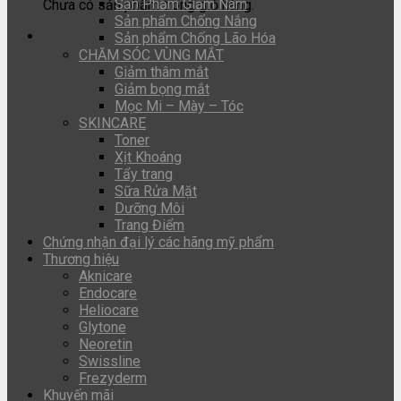
Sản Phẩm Giảm Nám
Chưa có sản phẩm trong giỏ hàng.
Sản phẩm Chống Nắng
Sản phẩm Chống Lão Hóa
CHĂM SÓC VÙNG MẮT
Giảm thâm mắt
Giảm bọng mắt
Mọc Mi – Mày – Tóc
SKINCARE
Toner
Xịt Khoáng
Tẩy trang
Sữa Rửa Mặt
Dưỡng Môi
Trang Điểm
Chứng nhận đại lý các hãng mỹ phẩm
Thương hiệu
Aknicare
Endocare
Heliocare
Glytone
Neoretin
Swissline
Frezyderm
Khuyến mãi