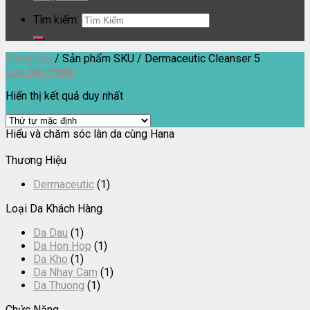
Tìm kiếm:
Trang chủ
/
Sản phẩm SKU
/
Dermaceutic Cleanser 5
Lọc Sản Phẩm
Hiển thị kết quả duy nhất
Hiểu và chăm sóc làn da cùng Hana
Thương Hiệu
Dermaceutic
(1)
Loại Da Khách Hàng
Da Dau
(1)
Da Hon Hop
(1)
Da Kho
(1)
Da Nhay Cam
(1)
Da Thuong
(1)
Chức Năng