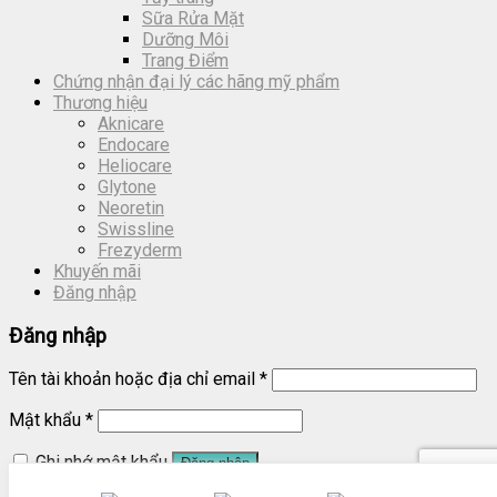
Sữa Rửa Mặt
Dưỡng Môi
Trang Điểm
Chứng nhận đại lý các hãng mỹ phẩm
Thương hiệu
Aknicare
Endocare
Heliocare
Glytone
Neoretin
Swissline
Frezyderm
Khuyến mãi
Đăng nhập
Đăng nhập
Tên tài khoản hoặc địa chỉ email
*
Mật khẩu
*
Ghi nhớ mật khẩu
Đăng nhập