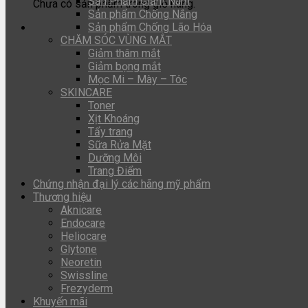
Sản Phẩm Giảm Nám
Chưa có sản phẩm trong giỏ hàng.
Sản phẩm Chống Nắng
Sản phẩm Chống Lão Hóa
CHĂM SÓC VÙNG MẮT
Giảm thâm mắt
Giảm bọng mắt
Mọc Mi – Mày – Tóc
SKINCARE
Toner
Xịt Khoáng
Tẩy trang
Sữa Rửa Mặt
Dưỡng Môi
Trang Điểm
Chứng nhận đại lý các hãng mỹ phẩm
Thương hiệu
Aknicare
Endocare
Heliocare
Glytone
Neoretin
Swissline
Frezyderm
Khuyến mãi