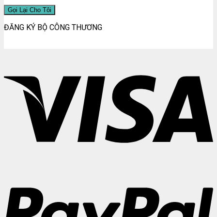
ĐĂNG KÝ BỘ CÔNG THƯƠNG