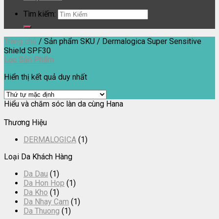
Tìm kiếm:
Trang chủ
/
Sản phẩm SKU
/
Dermalogica Super Sensitive
Shield SPF30
Lọc Sản Phẩm
Hiển thị kết quả duy nhất
Hiểu và chăm sóc làn da cùng Hana
Thương Hiệu
DERMALOGICA
(1)
Loại Da Khách Hàng
Da Dau
(1)
Da Hon Hop
(1)
Da Kho
(1)
Da Nhay Cam
(1)
Da Thuong
(1)