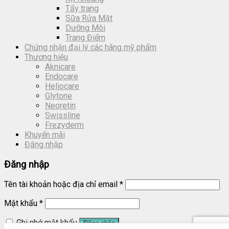
Tẩy trang
Sữa Rửa Mặt
Dưỡng Môi
Trang Điểm
Chứng nhận đại lý các hãng mỹ phẩm
Thương hiệu
Aknicare
Endocare
Heliocare
Glytone
Neoretin
Swissline
Frezyderm
Khuyến mãi
Đăng nhập
Đăng nhập
Tên tài khoản hoặc địa chỉ email
*
Mật khẩu
*
Ghi nhớ mật khẩu
Đăng nhập