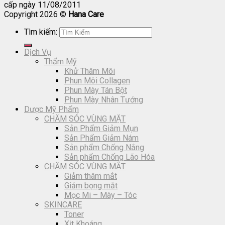
cấp ngày 11/08/2011
Copyright 2026 ©
Hana Care
Tìm kiếm:
Dịch Vụ
Thẩm Mỹ
Khử Thâm Môi
Phun Môi Collagen
Phun Mày Tán Bột
Phun Mày Nhân Tướng
Dược Mỹ Phẩm
CHĂM SÓC VÙNG MẶT
Sản Phẩm Giảm Mụn
Sản Phẩm Giảm Nám
Sản phẩm Chống Nắng
Sản phẩm Chống Lão Hóa
CHĂM SÓC VÙNG MẮT
Giảm thâm mắt
Giảm bọng mắt
Mọc Mi – Mày – Tóc
SKINCARE
Toner
Xịt Khoáng