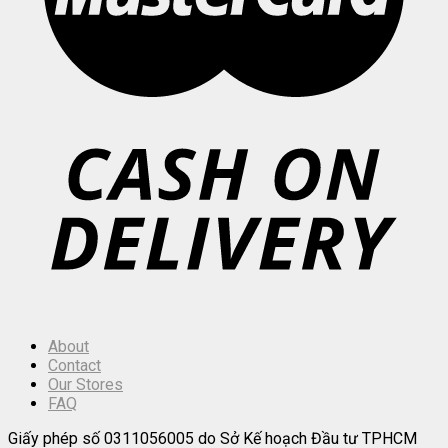
About
Contact
Our Stores
FAQ
Giấy phép số 0311056005 do Sở Kế hoạch Đầu tư TPHCM