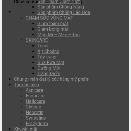
Sản Phẩm Giảm Nám
Chưa có sản phẩm trong giỏ hàng.
Sản phẩm Chống Nắng
Sản phẩm Chống Lão Hóa
CHĂM SÓC VÙNG MẮT
Giảm thâm mắt
Giảm bọng mắt
Mọc Mi – Mày – Tóc
SKINCARE
Toner
Xịt Khoáng
Tẩy trang
Sữa Rửa Mặt
Dưỡng Môi
Trang Điểm
Chứng nhận đại lý các hãng mỹ phẩm
Thương hiệu
Aknicare
Endocare
Heliocare
Glytone
Neoretin
Swissline
Frezyderm
Khuyến mãi