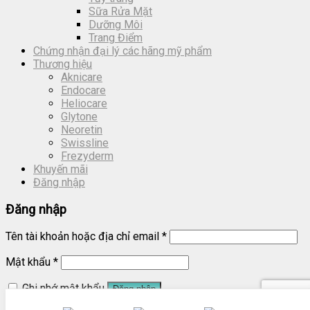
Sữa Rửa Mặt
Dưỡng Môi
Trang Điểm
Chứng nhận đại lý các hãng mỹ phẩm
Thương hiệu
Aknicare
Endocare
Heliocare
Glytone
Neoretin
Swissline
Frezyderm
Khuyến mãi
Đăng nhập
Đăng nhập
Tên tài khoản hoặc địa chỉ email
*
Mật khẩu
*
Ghi nhớ mật khẩu
Đăng nhập