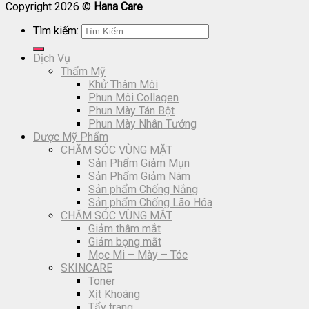
Copyright 2026 ©
Hana Care
Tìm kiếm:
Dịch Vụ
Thẩm Mỹ
Khử Thâm Môi
Phun Môi Collagen
Phun Mày Tán Bột
Phun Mày Nhân Tướng
Dược Mỹ Phẩm
CHĂM SÓC VÙNG MẶT
Sản Phẩm Giảm Mụn
Sản Phẩm Giảm Nám
Sản phẩm Chống Nắng
Sản phẩm Chống Lão Hóa
CHĂM SÓC VÙNG MẮT
Giảm thâm mắt
Giảm bọng mắt
Mọc Mi – Mày – Tóc
SKINCARE
Toner
Xịt Khoáng
Tẩy trang