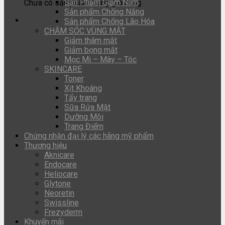
Sản Phẩm Giảm Nám
Chưa có sản phẩm trong giỏ hàng.
Sản phẩm Chống Nắng
Sản phẩm Chống Lão Hóa
CHĂM SÓC VÙNG MẮT
Giảm thâm mắt
Giảm bọng mắt
Mọc Mi – Mày – Tóc
SKINCARE
Toner
Xịt Khoáng
Tẩy trang
Sữa Rửa Mặt
Dưỡng Môi
Trang Điểm
Chứng nhận đại lý các hãng mỹ phẩm
Thương hiệu
Aknicare
Endocare
Heliocare
Glytone
Neoretin
Swissline
Frezyderm
Khuyến mãi