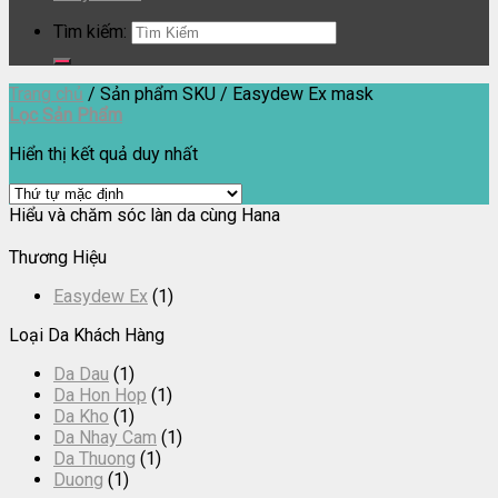
Tìm kiếm:
Trang chủ
/
Sản phẩm SKU
/
Easydew Ex mask
Lọc Sản Phẩm
Hiển thị kết quả duy nhất
Hiểu và chăm sóc làn da cùng Hana
Thương Hiệu
Easydew Ex
(1)
Loại Da Khách Hàng
Da Dau
(1)
Da Hon Hop
(1)
Da Kho
(1)
Da Nhay Cam
(1)
Da Thuong
(1)
Duong
(1)