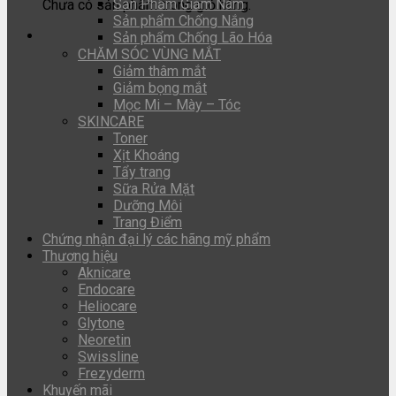
Sản Phẩm Giảm Nám
Chưa có sản phẩm trong giỏ hàng.
Sản phẩm Chống Nắng
Sản phẩm Chống Lão Hóa
CHĂM SÓC VÙNG MẮT
Giảm thâm mắt
Giảm bọng mắt
Mọc Mi – Mày – Tóc
SKINCARE
Toner
Xịt Khoáng
Tẩy trang
Sữa Rửa Mặt
Dưỡng Môi
Trang Điểm
Chứng nhận đại lý các hãng mỹ phẩm
Thương hiệu
Aknicare
Endocare
Heliocare
Glytone
Neoretin
Swissline
Frezyderm
Khuyến mãi