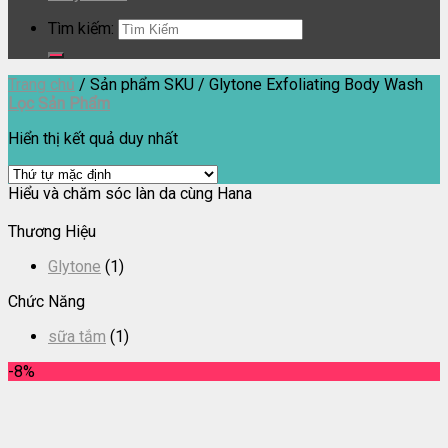
Tìm kiếm:
Trang chủ
/
Sản phẩm SKU
/
Glytone Exfoliating Body Wash
Lọc Sản Phẩm
Hiển thị kết quả duy nhất
Hiểu và chăm sóc làn da cùng Hana
Thương Hiệu
Glytone
(1)
Chức Năng
sữa tắm
(1)
-8%