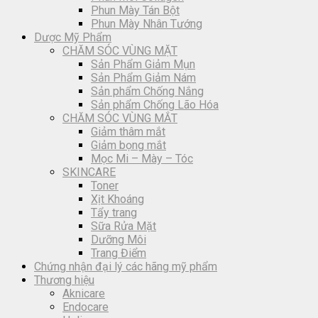
Phun Mày Tán Bột
Phun Mày Nhân Tướng
Dược Mỹ Phẩm
CHĂM SÓC VÙNG MẶT
Sản Phẩm Giảm Mụn
Sản Phẩm Giảm Nám
Sản phẩm Chống Nắng
Sản phẩm Chống Lão Hóa
CHĂM SÓC VÙNG MẮT
Giảm thâm mắt
Giảm bọng mắt
Mọc Mi – Mày – Tóc
SKINCARE
Toner
Xịt Khoáng
Tẩy trang
Sữa Rửa Mặt
Dưỡng Môi
Trang Điểm
Chứng nhận đại lý các hãng mỹ phẩm
Thương hiệu
Aknicare
Endocare