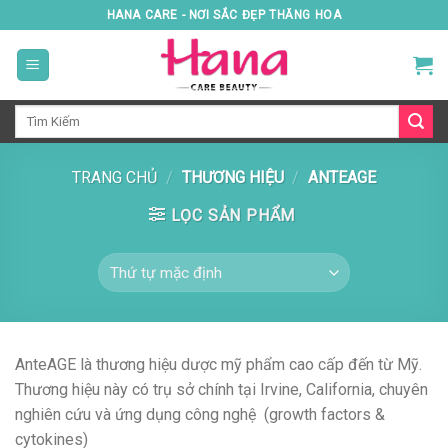
Skip
HANA CARE - NƠI SẮC ĐẸP THĂNG HOA
to
content
Tìm
kiếm:
TRANG CHỦ
/
THƯƠNG HIỆU
/
ANTEAGE
LỌC SẢN PHẨM
AnteAGE là thương hiệu dược mỹ phẩm cao cấp đến từ
Mỹ
.
Thương hiệu này có trụ sở chính tại Irvine, California, chuyên
nghiên cứu và ứng dụng công nghệ (growth factors &
cytokines)