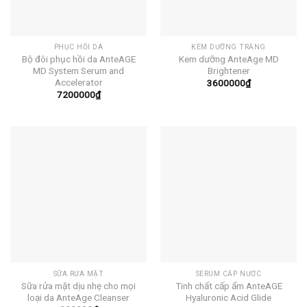
PHỤC HỒI DA
KEM DƯỠNG TRẮNG
Bộ đôi phục hồi da AnteAGE
Kem dưỡng AnteAge MD
MD System Serum and
Brightener
Accelerator
3600000
₫
7200000
₫
SỮA RỬA MẶT
SERUM CẤP NƯỚC
Sữa rửa mặt dịu nhẹ cho mọi
Tinh chất cấp ẩm AnteAGE
loại da AnteAge Cleanser
Hyaluronic Acid Glide