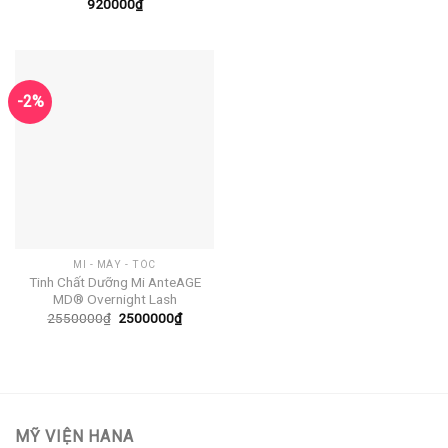
920000
₫
-2%
MI - MÀY - TÓC
Tinh Chất Dưỡng Mi AnteAGE
MD® Overnight Lash
Giá
Giá
2550000
₫
2500000
₫
gốc
hiện
là:
tại
2550000₫.
là:
2500000₫.
MỸ VIỆN HANA