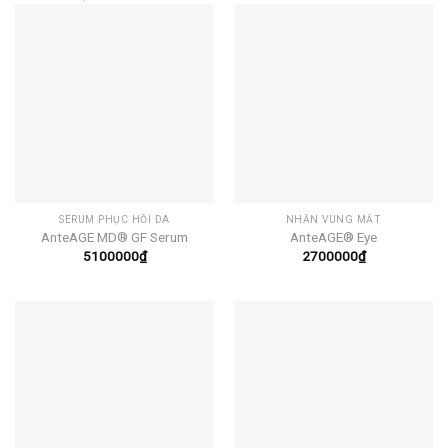
SERUM PHỤC HỒI DA
NHĂN VÙNG MẮT
AnteAGE MD® GF Serum
AnteAGE® Eye
5100000
₫
2700000
₫