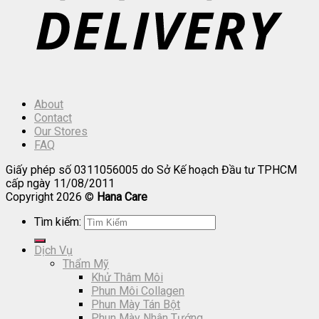
About
Contact
Our Stores
FAQ
Giấy phép số 0311056005 do Sở Kế hoạch Đầu tư TPHCM
cấp ngày 11/08/2011
Copyright 2026 ©
Hana Care
Tìm kiếm:
Dịch Vụ
Thẩm Mỹ
Khử Thâm Môi
Phun Môi Collagen
Phun Mày Tán Bột
Phun Mày Nhân Tướng