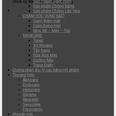
Sản Phẩm Giảm Nám
Chưa có sản phẩm trong giỏ hàng.
Sản phẩm Chống Nắng
Sản phẩm Chống Lão Hóa
CHĂM SÓC VÙNG MẮT
Giảm thâm mắt
Giảm bọng mắt
Mọc Mi – Mày – Tóc
SKINCARE
Toner
Xịt Khoáng
Tẩy trang
Sữa Rửa Mặt
Dưỡng Môi
Trang Điểm
Chứng nhận đại lý các hãng mỹ phẩm
Thương hiệu
Aknicare
Endocare
Heliocare
Glytone
Neoretin
Swissline
Frezyderm
Khuyến mãi