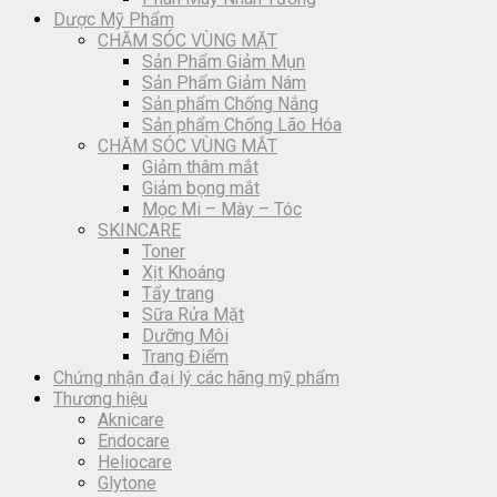
Dược Mỹ Phẩm
CHĂM SÓC VÙNG MẶT
Sản Phẩm Giảm Mụn
Sản Phẩm Giảm Nám
Sản phẩm Chống Nắng
Sản phẩm Chống Lão Hóa
CHĂM SÓC VÙNG MẮT
Giảm thâm mắt
Giảm bọng mắt
Mọc Mi – Mày – Tóc
SKINCARE
Toner
Xịt Khoáng
Tẩy trang
Sữa Rửa Mặt
Dưỡng Môi
Trang Điểm
Chứng nhận đại lý các hãng mỹ phẩm
Thương hiệu
Aknicare
Endocare
Heliocare
Glytone