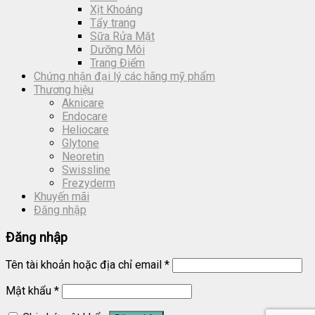
Xịt Khoáng
Tẩy trang
Sữa Rửa Mặt
Dưỡng Môi
Trang Điểm
Chứng nhận đại lý các hãng mỹ phẩm
Thương hiệu
Aknicare
Endocare
Heliocare
Glytone
Neoretin
Swissline
Frezyderm
Khuyến mãi
Đăng nhập
Đăng nhập
Tên tài khoản hoặc địa chỉ email
*
Mật khẩu
*