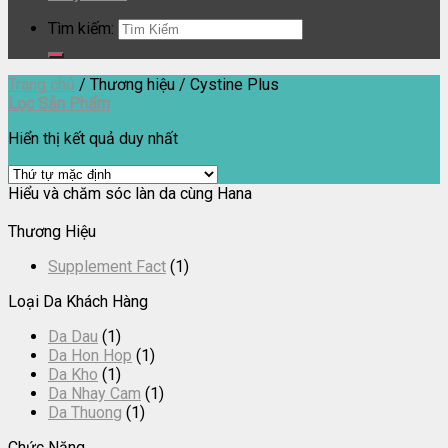
Tìm kiếm:
Trang chủ
/
Thương hiệu
/
Cystine Plus
Lọc Sản Phẩm
Hiển thị kết quả duy nhất
Hiểu và chăm sóc làn da cùng Hana
Thương Hiệu
Supplement Fact
(1)
Loại Da Khách Hàng
Da Dau
(1)
Da Hon Hop
(1)
Da Kho
(1)
Da Nhay Cam
(1)
Da Thuong
(1)
Chức Năng