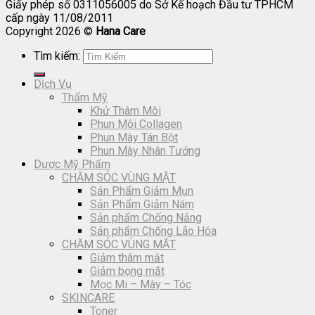
Giấy phép số 0311056005 do Sở Kế hoạch Đầu tư TPHCM
cấp ngày 11/08/2011
Copyright 2026 ©
Hana Care
Tìm kiếm:
Dịch Vụ
Thẩm Mỹ
Khử Thâm Môi
Phun Môi Collagen
Phun Mày Tán Bột
Phun Mày Nhân Tướng
Dược Mỹ Phẩm
CHĂM SÓC VÙNG MẶT
Sản Phẩm Giảm Mụn
Sản Phẩm Giảm Nám
Sản phẩm Chống Nắng
Sản phẩm Chống Lão Hóa
CHĂM SÓC VÙNG MẮT
Giảm thâm mắt
Giảm bọng mắt
Mọc Mi – Mày – Tóc
SKINCARE
Toner