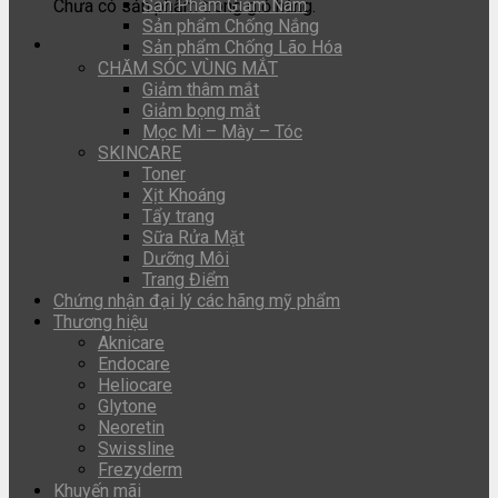
Sản Phẩm Giảm Nám
Chưa có sản phẩm trong giỏ hàng.
Sản phẩm Chống Nắng
Sản phẩm Chống Lão Hóa
CHĂM SÓC VÙNG MẮT
Giảm thâm mắt
Giảm bọng mắt
Mọc Mi – Mày – Tóc
SKINCARE
Toner
Xịt Khoáng
Tẩy trang
Sữa Rửa Mặt
Dưỡng Môi
Trang Điểm
Chứng nhận đại lý các hãng mỹ phẩm
Thương hiệu
Aknicare
Endocare
Heliocare
Glytone
Neoretin
Swissline
Frezyderm
Khuyến mãi