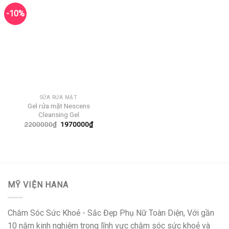
-10%
SỮA RỬA MẶT
Gel rửa mặt Nescens
Cleansing Gel
Giá
Giá
2200000
₫
1970000
₫
gốc
hiện
là:
tại
2200000₫.
là:
1970000₫.
MỸ VIỆN HANA
Chăm Sóc Sức Khoẻ - Sắc Đẹp Phụ Nữ Toàn Diện, Với gần
10 năm kinh nghiệm trong lĩnh vực chăm sóc sức khoẻ và