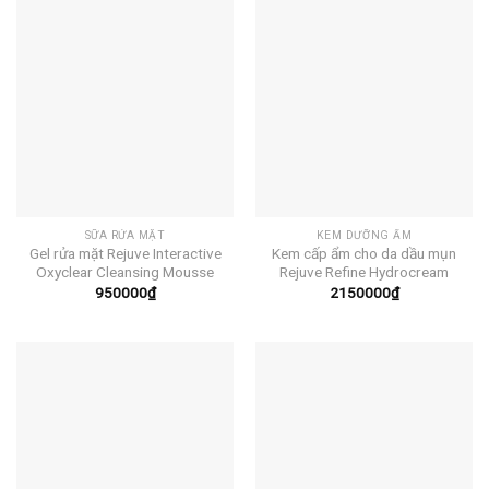
SỮA RỬA MẶT
KEM DƯỠNG ẨM
Gel rửa mặt Rejuve Interactive
Kem cấp ẩm cho da dầu mụn
Oxyclear Cleansing Mousse
Rejuve Refine Hydrocream
950000
₫
2150000
₫