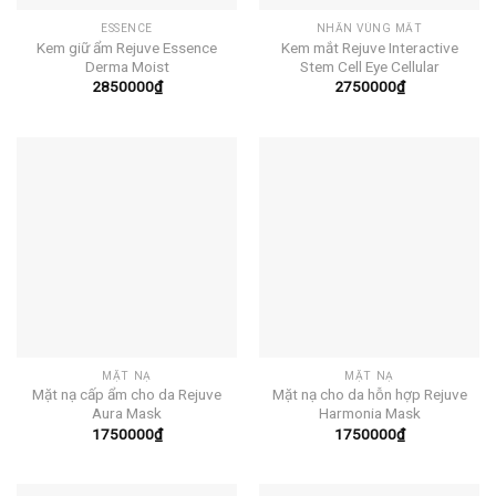
ESSENCE
NHĂN VÙNG MẮT
Kem giữ ẩm Rejuve Essence
Kem mắt Rejuve Interactive
Derma Moist
Stem Cell Eye Cellular
2850000
₫
2750000
₫
MẶT NẠ
MẶT NẠ
Mặt nạ cấp ẩm cho da Rejuve
Mặt nạ cho da hỗn hợp Rejuve
Aura Mask
Harmonia Mask
1750000
₫
1750000
₫