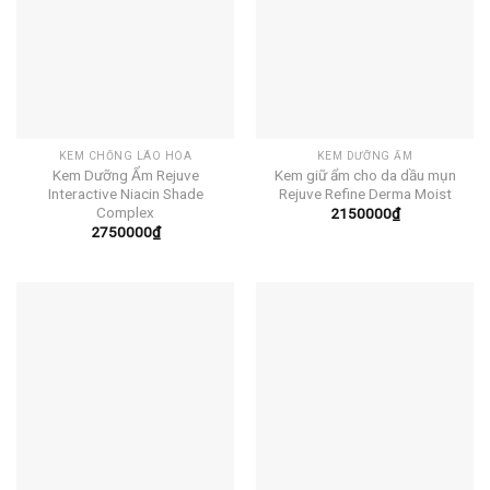
KEM CHỐNG LÃO HÓA
KEM DƯỠNG ẨM
Kem Dưỡng Ẩm Rejuve
Kem giữ ẩm cho da dầu mụn
Interactive Niacin Shade
Rejuve Refine Derma Moist
Complex
2150000
₫
2750000
₫