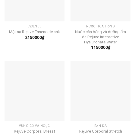
ESSENCE
NƯỚC HOA HỒNG
Nước cân bằng và dưỡng ẩm
Mặt nạ Rejuve Essence Mask
da Rejuve Interactive
2150000
₫
Hyaluronate Water
1150000
₫
VÙNG CỔ VÀ NGỰC
RẠN DA
Rejuve Corporal Breast
Rejuve Corporal Stretch