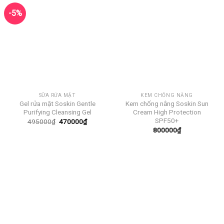
-5%
SỮA RỬA MẶT
KEM CHỐNG NẮNG
Gel rửa mặt Soskin Gentle
Kem chống nắng Soskin Sun
Purifying Cleansing Gel
Cream High Protection
SPF50+
Giá
Giá
495000
₫
470000
₫
gốc
hiện
800000
₫
là:
tại
495000₫.
là:
470000₫.