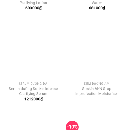
Purifying Lotion
Water
693000
₫
681000
₫
SERUM DƯỠNG DA
KEM DƯỠNG ẨM
Serum dưỡng Soskin Intense
Soskin AKN Stop
Clarifying Serum
Imprefection Moisturiser
1212000
₫
-10%