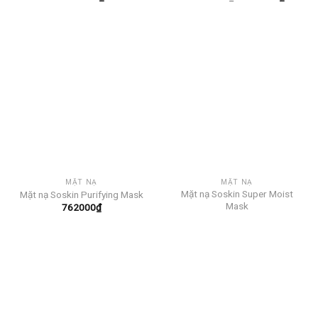
gốc
hiện
là:
tại
1260000₫.
là:
107100
MẶT NẠ
MẶT NẠ
Mặt nạ Soskin Super Moist
Mặt nạ Soskin Purifying Mask
Mask
762000
₫