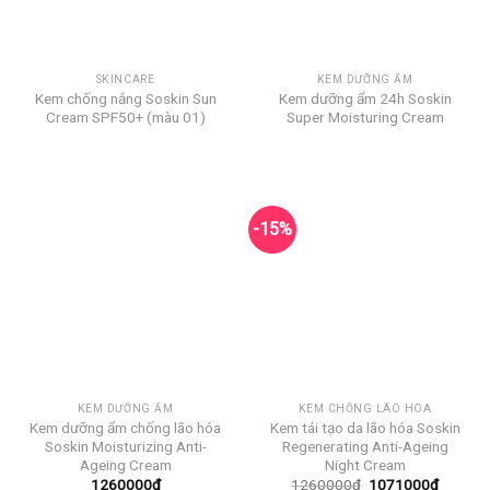
SKINCARE
KEM DƯỠNG ẨM
Kem chống nắng Soskin Sun
Kem dưỡng ẩm 24h Soskin
Cream SPF50+ (màu 01)
Super Moisturing Cream
-15%
KEM DƯỠNG ẨM
KEM CHỐNG LÃO HÓA
Kem dưỡng ẩm chống lão hóa
Kem tái tạo da lão hóa Soskin
Soskin Moisturizing Anti-
Regenerating Anti-Ageing
Ageing Cream
Night Cream
Giá
Giá
1260000
₫
1260000
₫
1071000
₫