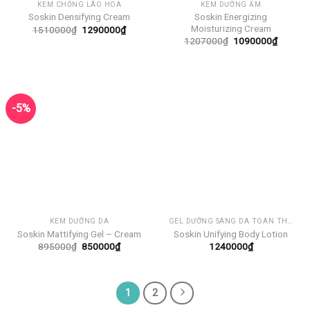
KEM CHỐNG LÃO HÓA
KEM DƯỠNG ẨM
Soskin Energizing
Soskin Densifying Cream
Moisturizing Cream
Giá
Giá
1510000
₫
1290000
₫
gốc
hiện
Giá
Giá
1207000
₫
1090000
₫
là:
tại
gốc
hiện
1510000₫.
là:
là:
tại
1290000₫.
1207000₫.
là:
109000
-5%
KEM DƯỠNG DA
GEL DƯỠNG SÁNG DA TOÀN THÂN
Soskin Mattifying Gel – Cream
Soskin Unifying Body Lotion
Giá
Giá
895000
₫
850000
₫
1240000
₫
gốc
hiện
là:
tại
895000₫.
là:
850000₫.
1
2