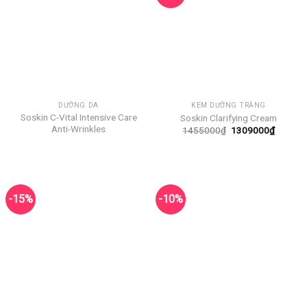
DƯỠNG DA
KEM DƯỠNG TRẮNG
Soskin C-Vital Intensive Care
Soskin Clarifying Cream
Anti-Wrinkles
Giá
Giá
1455000
₫
1309000
₫
gốc
hiện
là:
tại
1455000₫.
là:
130900
-15%
-10%