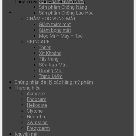
Sản Phẩm Giảm Nám
Chưa có sản phẩm trong giỏ hàng.
Sản phẩm Chống Nắng
Sản phẩm Chống Lão Hóa
CHĂM SÓC VÙNG MẮT
Giảm thâm mắt
Giảm bọng mắt
Mọc Mi – Mày – Tóc
SKINCARE
Toner
Xịt Khoáng
Tẩy trang
Sữa Rửa Mặt
Dưỡng Môi
Trang Điểm
Chứng nhận đại lý các hãng mỹ phẩm
Thương hiệu
Aknicare
Endocare
Heliocare
Glytone
Neoretin
Swissline
Frezyderm
Khuyến mãi