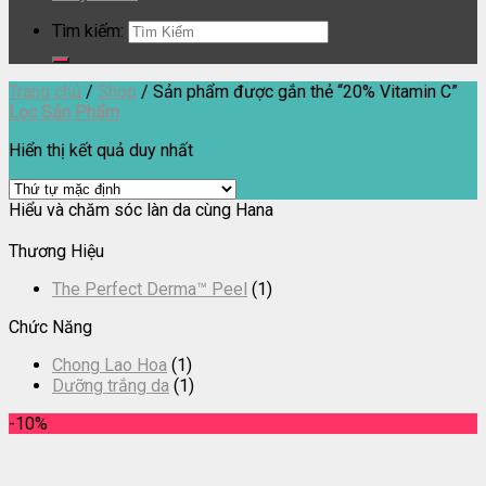
Tìm kiếm:
Trang chủ
/
Shop
/
Sản phẩm được gắn thẻ “20% Vitamin C”
Lọc Sản Phẩm
Hiển thị kết quả duy nhất
Hiểu và chăm sóc làn da cùng Hana
Thương Hiệu
The Perfect Derma™ Peel
(1)
Chức Năng
Chong Lao Hoa
(1)
Dưỡng trắng da
(1)
-10%