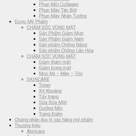
Phun Môi Collagen
Phun Mày Tán Bột
Phun Mày Nhân Tướng
Dược Mỹ Phẩm
CHĂM SÓC VÙNG MẶT
Sản Phẩm Giảm Mụn
Sản Phẩm Giảm Nám
Sản phẩm Chống Nắng
Sản phẩm Chống Lão Hóa
CHĂM SÓC VÙNG MẮT
Giảm thâm mắt
Giảm bọng mắt
Mọc Mi – Mày – Tóc
SKINCARE
Toner
Xịt Khoáng
Tẩy trang
Sữa Rửa Mặt
Dưỡng Môi
Trang Điểm
Chứng nhận đại lý các hãng mỹ phẩm
Thương hiệu
Aknicare