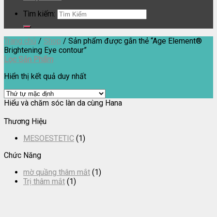
Tìm kiếm:
Trang chủ
/
Shop
/
Sản phẩm được gắn thẻ “Age Element®
Brightening Eye contour”
Lọc Sản Phẩm
Hiển thị kết quả duy nhất
Hiểu và chăm sóc làn da cùng Hana
Thương Hiệu
MESOESTETIC
(1)
Chức Năng
mờ quầng thâm mắt
(1)
Trị thâm mắt
(1)