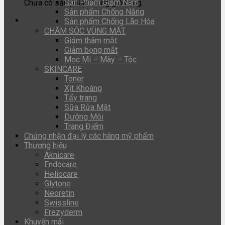
Sản Phẩm Giảm Nám
Chưa có sản phẩm trong giỏ hàng.
Sản phẩm Chống Nắng
Sản phẩm Chống Lão Hóa
CHĂM SÓC VÙNG MẮT
Giảm thâm mắt
Giảm bọng mắt
Mọc Mi – Mày – Tóc
SKINCARE
Toner
Xịt Khoáng
Tẩy trang
Sữa Rửa Mặt
Dưỡng Môi
Trang Điểm
Chứng nhận đại lý các hãng mỹ phẩm
Thương hiệu
Aknicare
Endocare
Heliocare
Glytone
Neoretin
Swissline
Frezyderm
Khuyến mãi