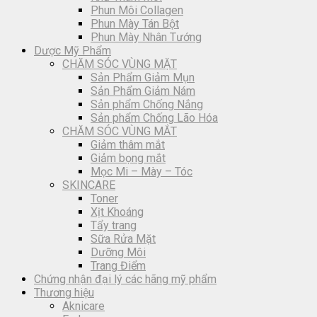
Phun Môi Collagen
Phun Mày Tán Bột
Phun Mày Nhân Tướng
Dược Mỹ Phẩm
CHĂM SÓC VÙNG MẶT
Sản Phẩm Giảm Mụn
Sản Phẩm Giảm Nám
Sản phẩm Chống Nắng
Sản phẩm Chống Lão Hóa
CHĂM SÓC VÙNG MẮT
Giảm thâm mắt
Giảm bọng mắt
Mọc Mi – Mày – Tóc
SKINCARE
Toner
Xịt Khoáng
Tẩy trang
Sữa Rửa Mặt
Dưỡng Môi
Trang Điểm
Chứng nhận đại lý các hãng mỹ phẩm
Thương hiệu
Aknicare