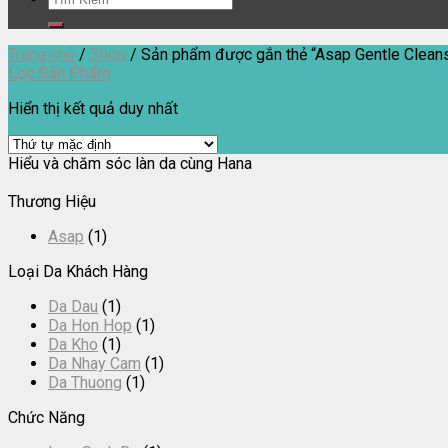
kiếm:
Trang chủ
/
Shop
/
Sản phẩm được gắn thẻ “Asap Gentle Cleans
Lọc Sản Phẩm
Hiển thị kết quả duy nhất
Hiểu và chăm sóc làn da cùng Hana
Thương Hiệu
Asap
(1)
Loại Da Khách Hàng
Da Dau
(1)
Da Hon Hop
(1)
Da Kho
(1)
Da Nhay Cam
(1)
Da Thuong
(1)
Chức Năng