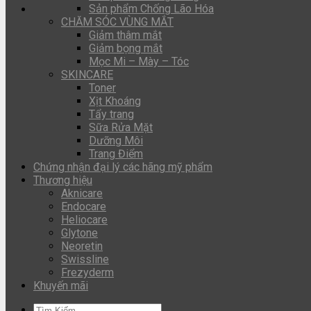
Sản phẩm Chống Lão Hóa
CHĂM SÓC VÙNG MẮT
Giảm thâm mắt
Giảm bọng mắt
Mọc Mi – Mày – Tóc
SKINCARE
Toner
Xịt Khoáng
Tẩy trang
Sữa Rửa Mặt
Dưỡng Môi
Trang Điểm
Chứng nhận đại lý các hãng mỹ phẩm
Thương hiệu
Aknicare
Endocare
Heliocare
Glytone
Neoretin
Swissline
Frezyderm
Khuyến mãi
Tìm