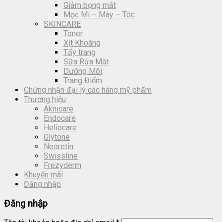
Giảm bọng mắt
Mọc Mi – Mày – Tóc
SKINCARE
Toner
Xịt Khoáng
Tẩy trang
Sữa Rửa Mặt
Dưỡng Môi
Trang Điểm
Chứng nhận đại lý các hãng mỹ phẩm
Thương hiệu
Aknicare
Endocare
Heliocare
Glytone
Neoretin
Swissline
Frezyderm
Khuyến mãi
Đăng nhập
Đăng nhập