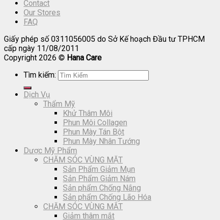
Contact
Our Stores
FAQ
Giấy phép số 0311056005 do Sở Kế hoạch Đầu tư TPHCM
cấp ngày 11/08/2011
Copyright 2026 ©
Hana Care
Tìm kiếm:
Dịch Vụ
Thẩm Mỹ
Khử Thâm Môi
Phun Môi Collagen
Phun Mày Tán Bột
Phun Mày Nhân Tướng
Dược Mỹ Phẩm
CHĂM SÓC VÙNG MẶT
Sản Phẩm Giảm Mụn
Sản Phẩm Giảm Nám
Sản phẩm Chống Nắng
Sản phẩm Chống Lão Hóa
CHĂM SÓC VÙNG MẮT
Giảm thâm mắt