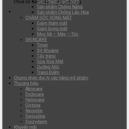
Sản Phẩm Giảm Nám
Chưa có sản phẩm trong giỏ hàng.
Sản phẩm Chống Nắng
Sản phẩm Chống Lão Hóa
CHĂM SÓC VÙNG MẮT
Giảm thâm mắt
Giảm bọng mắt
Mọc Mi – Mày – Tóc
SKINCARE
Toner
Xịt Khoáng
Tẩy trang
Sữa Rửa Mặt
Dưỡng Môi
Trang Điểm
Chứng nhận đại lý các hãng mỹ phẩm
Thương hiệu
Aknicare
Endocare
Heliocare
Glytone
Neoretin
Swissline
Frezyderm
Khuyến mãi