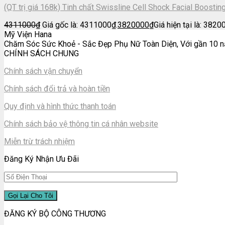
(QT trị giá 168k) Tinh chất Swissline Cell Shock Facial Boosti
4311000
₫
Giá gốc là: 4311000₫.
3820000
₫
Giá hiện tại là: 3820
Mỹ Viện Hana
Chăm Sóc Sức Khoẻ - Sắc Đẹp Phụ Nữ Toàn Diện, Với gần 10 nă
CHÍNH SÁCH CHUNG
Chính sách vận chuyển
Chính sách đổi trả và hoàn tiền
Quy định và hình thức thanh toán
Chính sách bảo vệ thông tin cá nhân website
Miễn trừ trách nhiệm
Đăng Ký Nhận Ưu Đãi
ĐĂNG KÝ BỘ CÔNG THƯƠNG