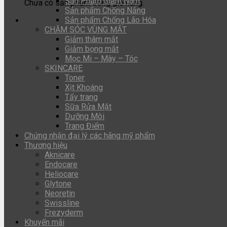
Sản Phẩm Giảm Nám
Chưa có sản phẩm trong giỏ hàng.
Sản phẩm Chống Nắng
Sản phẩm Chống Lão Hóa
CHĂM SÓC VÙNG MẮT
Giảm thâm mắt
Giảm bọng mắt
Mọc Mi – Mày – Tóc
SKINCARE
Toner
Xịt Khoáng
Tẩy trang
Sữa Rửa Mặt
Dưỡng Môi
Trang Điểm
Chứng nhận đại lý các hãng mỹ phẩm
Thương hiệu
Aknicare
Endocare
Heliocare
Glytone
Neoretin
Swissline
Frezyderm
Khuyến mãi