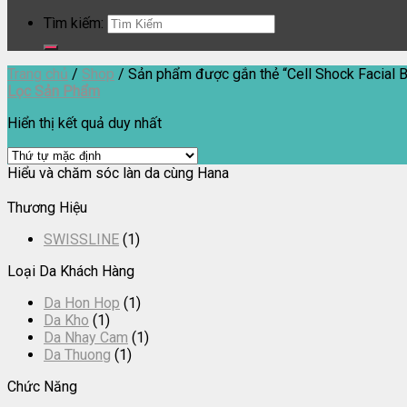
Tìm kiếm:
Trang chủ
/
Shop
/
Sản phẩm được gắn thẻ “Cell Shock Facial 
Lọc Sản Phẩm
Hiển thị kết quả duy nhất
Hiểu và chăm sóc làn da cùng Hana
Thương Hiệu
SWISSLINE
(1)
Loại Da Khách Hàng
Da Hon Hop
(1)
Da Kho
(1)
Da Nhay Cam
(1)
Da Thuong
(1)
Chức Năng