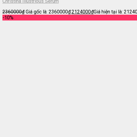
Christina Illustrious Serum
2360000
₫
Giá gốc là: 2360000₫.
2124000
₫
Giá hiện tại là: 2124
-10%