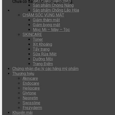
Sản Phẩm Giảm Nám
Chưa có sản phẩm trong giỏ hàng.
Sản phẩm Chống Nắng
Sản phẩm Chống Lão Hóa
CHĂM SÓC VÙNG MẮT
Giảm thâm mắt
Giảm bọng mắt
Mọc Mi – Mày – Tóc
SKINCARE
Toner
Xịt Khoáng
Tẩy trang
Sữa Rửa Mặt
Dưỡng Môi
Trang Điểm
Chứng nhận đại lý các hãng mỹ phẩm
Thương hiệu
Aknicare
Endocare
Heliocare
Glytone
Neoretin
Swissline
Frezyderm
Khuyến mãi