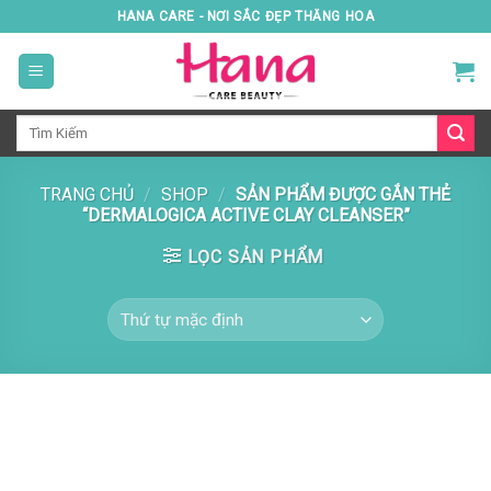
Skip
HANA CARE - NƠI SẮC ĐẸP THĂNG HOA
to
content
Tìm
kiếm:
TRANG CHỦ
/
SHOP
/
SẢN PHẨM ĐƯỢC GẮN THẺ
“DERMALOGICA ACTIVE CLAY CLEANSER”
LỌC SẢN PHẨM